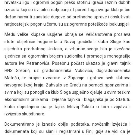
hrvatsku ligu i ogromni pogon preko stotinu igrača raznih dobrih
uzrasta koji su svi bili u natjecanju. I pored toga svega klub je bio
dužan namiriti zaostale dugove od prethodne uprave i opsluživati
natjecateljski pogon u čemu su uz ogromne poteškoče ipak uspjeli.
Među velike klupske uspjehe ubraja se veličanstvena proslava
stote obljetnice nogometa u Novoj gradiški i kluba Sloge kao
slijednika predratnog Unitasa, a vrhunac svega bila je svečana
sjednica sa ogromnim brojem sudionika i promocija monografije
autora Ive Petranovića. Posebnu počast ukazao je glavni tajnik
HNS Srebrić, uz gradonačelnika Vukovića, dogradonačelnika
Matešu, te brojne uzvanike iz Županije i gotovo svih klubova
novogradiškog kraja. Zahvalio se Gradu na pomoći, sponzorima i
svima koji su ponogli da klub Sloga uspješno djeluje u ovim teškim
ekonomskim prilikama. Izvješće tajnika i blagajnika je po Statutu
kluba objedinjeno pa je tajnik Milivoj Žakula u tom svojstvu i
izvijestio skupštinare.
Dokumentirano je iznosio obilje podataka, novčanih izvješća i
dokumenata koji su slani i registrirani u Fini, gdje se vidi da je