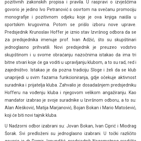
pozitivnih zakonskih propisa i pravila. U raspravi o izvješćima
govorio je jedino Ivo Petranović s osvrtom na svečanu promociju
monografije i pozitivnom odjeku koje je ova knjiga naišla u
sportskim krugovima. Potom se prišlo izboru nove uprave.
Predsjednik Krunoslav Hoffer je iznio stav Izvršnog odbora da se
za predsjednika imenuje prof. Ivan Adžić, što su skupštinari
jednoglasno prihvatili. Novi predsjednik je preuzeo vodstvo
skupštinom i u svome obraćanju nazočnima istakao da ima tri
bitne stvari koje će ga voditi u upravljanju klubom, a to su rad, red i
zajedništvo. Istakao je da pozna tradiciju Sloge i želi da se klub
unaprijedi u svim fazama funkcioniranja, gdje očekuje aktivnost
suradnika i prijatelja kluba. Zahvalio je dosadašnjem predsjedniku
Hofferu na vođenju kluba i njegovom velikom angažiranju. Kao
mandator izabrao je svoje suradnike u Izvršnom odboru, a to su:
Alan Alešković, Matija Marjanović, Bojan Bokan i Mario Matošević,
koji će biti novi tajnik kluba.
U Nadzorni odbor izabrani su: Jovan Bokan, Ivan Ciprić i Miodrag
Šorak. Svi predloženi su jednoglasno izabrani. U točki različito