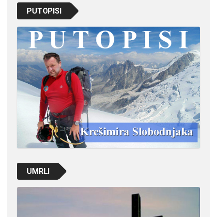
PUTOPISI
UMRLI