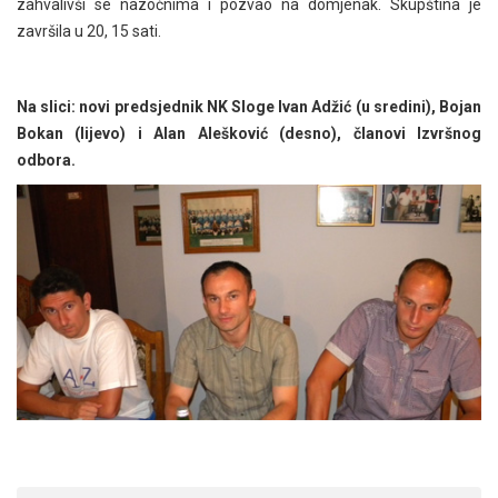
zahvalivši se nazočnima i pozvao na domjenak. Skupština je
završila u 20, 15 sati.
Na slici: novi predsjednik NK Sloge Ivan Adžić (u sredini), Bojan
Bokan (lijevo) i Alan Alešković (desno), članovi Izvršnog
odbora.