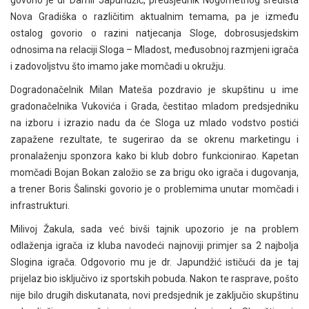
govorio je dr Damir Japundžić, predsjednik Nogometnog središta
Nova Gradiška o različitim aktualnim temama, pa je između
ostalog govorio o razini natjecanja Sloge, dobrosusjedskim
odnosima na relaciji Sloga – Mladost, međusobnoj razmjeni igrača
i zadovoljstvu što imamo jake momčadi u okružju.
Dogradonačelnik Milan Mateša pozdravio je skupštinu u ime
gradonačelnika Vukovića i Grada, čestitao mladom predsjedniku
na izboru i izrazio nadu da će Sloga uz mlado vodstvo postići
zapažene rezultate, te sugerirao da se okrenu marketingu i
pronalaženju sponzora kako bi klub dobro funkcionirao. Kapetan
momčadi Bojan Bokan založio se za brigu oko igrača i dugovanja,
a trener Boris Šalinski govorio je o problemima unutar momčadi i
infrastrukturi.
Milivoj Žakula, sada već bivši tajnik upozorio je na problem
odlaženja igrača iz kluba navodeći najnoviji primjer sa 2 najbolja
Slogina igrača. Odgovorio mu je dr. Japundžić ističući da je taj
prijelaz bio isključivo iz sportskih pobuda. Nakon te rasprave, pošto
nije bilo drugih diskutanata, novi predsjednik je zaključio skupštinu