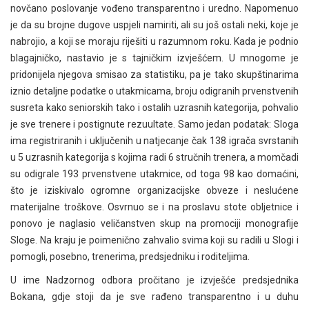
novčano poslovanje vođeno transparentno i uredno. Napomenuo
je da su brojne dugove uspjeli namiriti, ali su još ostali neki, koje je
nabrojio, a koji se moraju riješiti u razumnom roku. Kada je podnio
blagajničko, nastavio je s tajničkim izvješćem. U mnogome je
pridonijela njegova smisao za statistiku, pa je tako skupštinarima
iznio detaljne podatke o utakmicama, broju odigranih prvenstvenih
susreta kako seniorskih tako i ostalih uzrasnih kategorija, pohvalio
je sve trenere i postignute rezuultate. Samo jedan podatak: Sloga
ima registriranih i uključenih u natjecanje čak 138 igrača svrstanih
u 5 uzrasnih kategorija s kojima radi 6 stručnih trenera, a momčadi
su odigrale 193 prvenstvene utakmice, od toga 98 kao domaćini,
što je iziskivalo ogromne organizacijske obveze i neslućene
materijalne troškove. Osvrnuo se i na proslavu stote obljetnice i
ponovo je naglasio veličanstven skup na promociji monografije
Sloge. Na kraju je poimenično zahvalio svima koji su radili u Slogi i
pomogli, posebno, trenerima, predsjedniku i roditeljima.
U ime Nadzornog odbora pročitano je izvješće predsjednika
Bokana, gdje stoji da je sve rađeno transparentno i u duhu