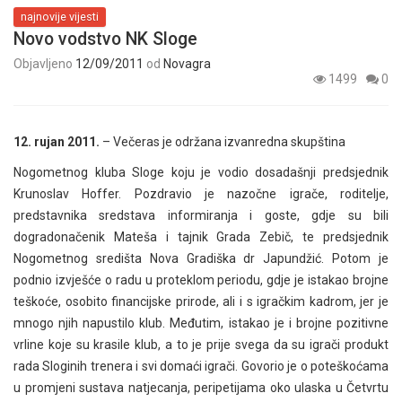
najnovije vijesti
Novo vodstvo NK Sloge
Objavljeno
12/09/2011
od
Novagra
1499
0
12. rujan 2011.
– Večeras je održana izvanredna skupština
Nogometnog kluba Sloge koju je vodio dosadašnji predsjednik
Krunoslav Hoffer. Pozdravio je nazočne igrače, roditelje,
predstavnika sredstava informiranja i goste, gdje su bili
dogradonačenik Mateša i tajnik Grada Zebič, te predsjednik
Nogometnog središta Nova Gradiška dr Japundžić. Potom je
podnio izvješće o radu u proteklom periodu, gdje je istakao brojne
teškoće, osobito financijske prirode, ali i s igračkim kadrom, jer je
mnogo njih napustilo klub. Međutim, istakao je i brojne pozitivne
vrline koje su krasile klub, a to je prije svega da su igrači produkt
rada Sloginih trenera i svi domaći igrači. Govorio je o poteškoćama
u promjeni sustava natjecanja, peripetijama oko ulaska u Četvrtu