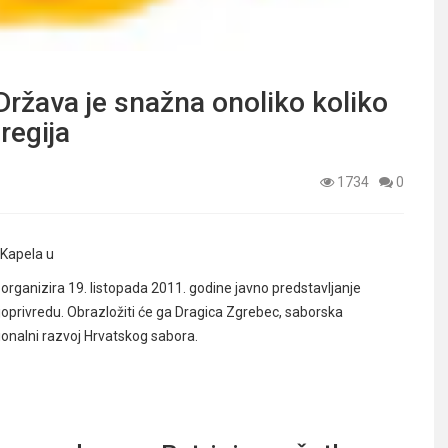
ržava je snažna onoliko koliko
regija
1734
0
 Kapela u
rganizira 19. listopada 2011. godine javno predstavljanje
oljoprivredu. Obrazložiti će ga Dragica Zgrebec, saborska
ionalni razvoj Hrvatskog sabora.