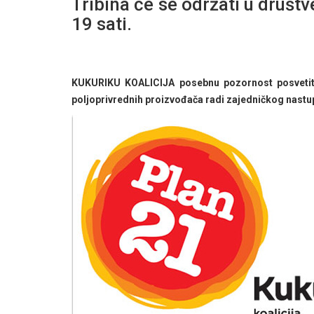
Tribina će se održati u druš
19 sati.
KUKURIKU KOALICIJA posebnu pozornost posvetit ć
poljoprivrednih proizvođača radi zajedničkog nastup