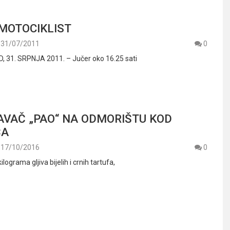
MOTOCIKLIST
31/07/2011
0
 31. SRPNJA 2011. – Jučer oko 16.25 sati
VAČ „PAO“ NA ODMORIŠTU KOD
ĆA
17/10/2016
0
kilograma gljiva bijelih i crnih tartufa,