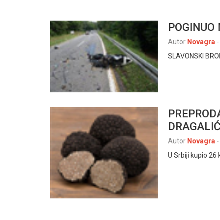
POGINUO 
Autor
Novagra
-
SLAVONSKI BROD,
PREPRODA
DRAGALI
Autor
Novagra
-
U Srbiji kupio 26 