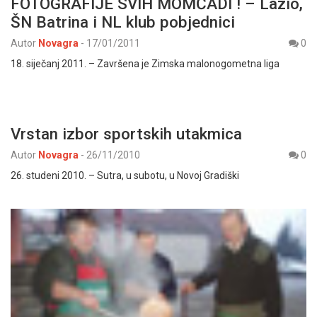
FOTOGRAFIJE SVIH MOMČADI ! – Lazio,
ŠN Batrina i NL klub pobjednici
Autor
Novagra
-
17/01/2011
0
18. siječanj 2011. – Završena je Zimska malonogometna liga
Vrstan izbor sportskih utakmica
Autor
Novagra
-
26/11/2010
0
26. studeni 2010. – Sutra, u subotu, u Novoj Gradiški