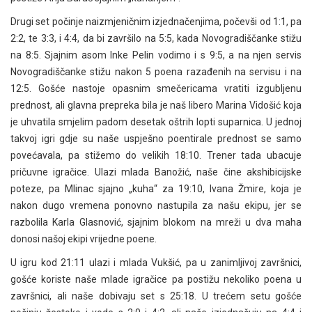
Drugi set počinje naizmjeničnim izjednačenjima, počevši od 1:1, pa
2:2, te 3:3, i 4:4, da bi završilo na 5:5, kada Novogradiščanke stižu
na 8:5. Sjajnim asom Inke Pelin vodimo i s 9:5, a na njen servis
Novogradiščanke stižu nakon 5 poena razađenih na servisu i na
12:5. Gošće nastoje opasnim smečericama vratiti izgubljenu
prednost, ali glavna prepreka bila je naš libero Marina Vidošić koja
je uhvatila smjelim padom desetak oštrih lopti suparnica. U jednoj
takvoj igri gdje su naše uspješno poentirale prednost se samo
povećavala, pa stižemo do velikih 18:10. Trener tada ubacuje
pričuvne igračice. Ulazi mlada Banožić, naše čine akshibicijske
poteze, pa Mlinac sjajno „kuha“ za 19:10, Ivana Žmire, koja je
nakon dugo vremena ponovno nastupila za našu ekipu, jer se
razbolila Karla Glasnović, sjajnim blokom na mreži u dva maha
donosi našoj ekipi vrijedne poene.
U igru kod 21:11 ulazi i mlada Vukšić, pa u zanimljivoj završnici,
gošće koriste naše mlade igračice pa postižu nekoliko poena u
završnici, ali naše dobivaju set s 25:18. U trećem setu gošće