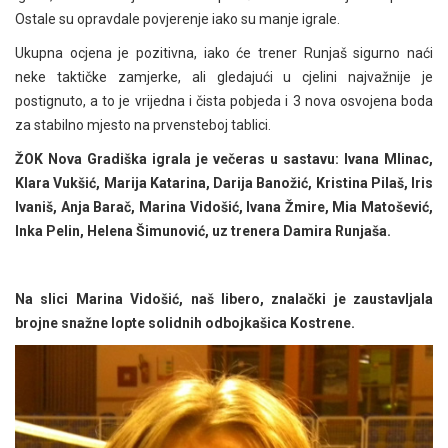
Ostale su opravdale povjerenje iako su manje igrale.
Ukupna ocjena je pozitivna, iako će trener Runjaš sigurno naći
neke taktičke zamjerke, ali gledajući u cjelini najvažnije je
postignuto, a to je vrijedna i čista pobjeda i 3 nova osvojena boda
za stabilno mjesto na prvensteboj tablici.
ŽOK Nova Gradiška igrala je večeras u sastavu: Ivana Mlinac,
Klara Vukšić, Marija Katarina, Darija Banožić, Kristina Pilaš, Iris
Ivaniš, Anja Barač, Marina Vidošić, Ivana Žmire, Mia Matošević,
Inka Pelin, Helena Šimunović, uz trenera Damira Runjaša.
Na slici Marina Vidošić, naš libero, znalački je zaustavljala
brojne snažne lopte solidnih odbojkašica Kostrene.