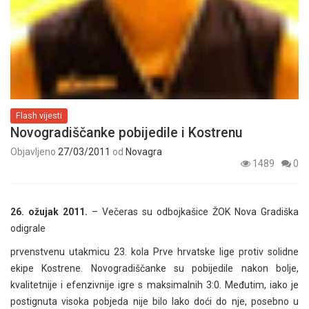
Flash vijesti
Novogradiščanke pobijedile i Kostrenu
Objavljeno
27/03/2011
od
Novagra
1489
0
26. ožujak 2011.
– Večeras su odbojkašice ŽOK Nova Gradiška
odigrale
prvenstvenu utakmicu 23. kola Prve hrvatske lige protiv solidne
ekipe Kostrene. Novogradiščanke su pobijedile nakon bolje,
kvalitetnije i efenzivnije igre s maksimalnih 3:0. Međutim, iako je
postignuta visoka pobjeda nije bilo lako doći do nje, posebno u