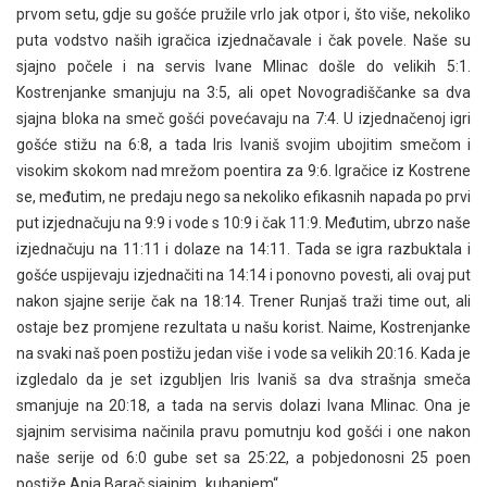
prvom setu, gdje su gošće pružile vrlo jak otpor i, što više, nekoliko
puta vodstvo naših igračica izjednačavale i čak povele. Naše su
sjajno počele i na servis Ivane Mlinac došle do velikih 5:1.
Kostrenjanke smanjuju na 3:5, ali opet Novogradiščanke sa dva
sjajna bloka na smeč gošći povećavaju na 7:4. U izjednačenoj igri
gošće stižu na 6:8, a tada Iris Ivaniš svojim ubojitim smečom i
visokim skokom nad mrežom poentira za 9:6. Igračice iz Kostrene
se, međutim, ne predaju nego sa nekoliko efikasnih napada po prvi
put izjednačuju na 9:9 i vode s 10:9 i čak 11:9. Međutim, ubrzo naše
izjednačuju na 11:11 i dolaze na 14:11. Tada se igra razbuktala i
gošće uspijevaju izjednačiti na 14:14 i ponovno povesti, ali ovaj put
nakon sjajne serije čak na 18:14. Trener Runjaš traži time out, ali
ostaje bez promjene rezultata u našu korist. Naime, Kostrenjanke
na svaki naš poen postižu jedan više i vode sa velikih 20:16. Kada je
izgledalo da je set izgubljen Iris Ivaniš sa dva strašnja smeča
smanjuje na 20:18, a tada na servis dolazi Ivana Mlinac. Ona je
sjajnim servisima načinila pravu pomutnju kod gošći i one nakon
naše serije od 6:0 gube set sa 25:22, a pobjedonosni 25 poen
postiže Anja Barač sjajnim „kuhanjem“.