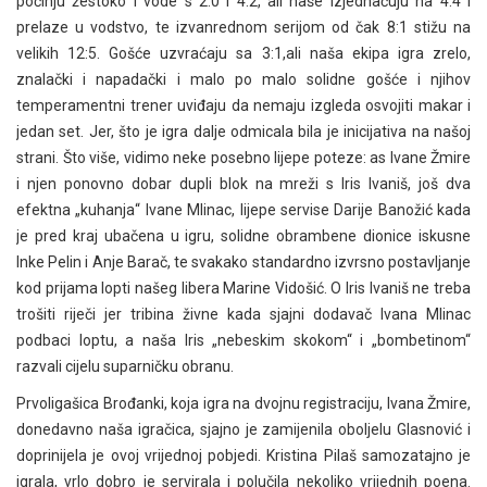
počinju žestoko i vode s 2:0 i 4:2, ali naše izjednačuju na 4:4 i
prelaze u vodstvo, te izvanrednom serijom od čak 8:1 stižu na
velikih 12:5. Gošće uzvraćaju sa 3:1,ali naša ekipa igra zrelo,
znalački i napadački i malo po malo solidne gošće i njihov
temperamentni trener uviđaju da nemaju izgleda osvojiti makar i
jedan set. Jer, što je igra dalje odmicala bila je inicijativa na našoj
strani. Što više, vidimo neke posebno lijepe poteze: as Ivane Žmire
i njen ponovno dobar dupli blok na mreži s Iris Ivaniš, još dva
efektna „kuhanja“ Ivane Mlinac, lijepe servise Darije Banožić kada
je pred kraj ubačena u igru, solidne obrambene dionice iskusne
Inke Pelin i Anje Barač, te svakako standardno izvrsno postavljanje
kod prijama lopti našeg libera Marine Vidošić. O Iris Ivaniš ne treba
trošiti riječi jer tribina živne kada sjajni dodavač Ivana Mlinac
podbaci loptu, a naša Iris „nebeskim skokom“ i „bombetinom“
razvali cijelu suparničku obranu.
Prvoligašica Brođanki, koja igra na dvojnu registraciju, Ivana Žmire,
donedavno naša igračica, sjajno je zamijenila oboljelu Glasnović i
doprinijela je ovoj vrijednoj pobjedi. Kristina Pilaš samozatajno je
igrala, vrlo dobro je servirala i polučila nekoliko vrijednih poena.