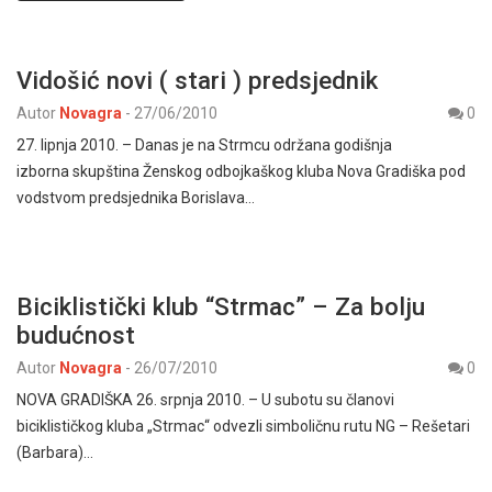
Vidošić novi ( stari ) predsjednik
Autor
Novagra
-
27/06/2010
0
27. lipnja 2010. – Danas je na Strmcu održana godišnja
izborna skupština Ženskog odbojkaškog kluba Nova Gradiška pod
vodstvom predsjednika Borislava…
Biciklistički klub “Strmac” – Za bolju
budućnost
Autor
Novagra
-
26/07/2010
0
NOVA GRADIŠKA 26. srpnja 2010. – U subotu su članovi
biciklističkog kluba „Strmac“ odvezli simboličnu rutu NG – Rešetari
(Barbara)…