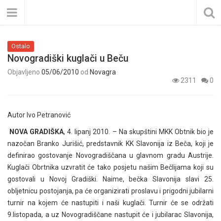
Ostalo
Novogradiški kuglači u Beču
Objavljeno
05/06/2010
od
Novagra
2311
0
Autor Ivo Petranović
NOVA GRADIŠKA
, 4. lipanj 2010. – Na skupštini MKK Obtnik bio je
nazočan Branko Jurišić, predstavnik KK Slavonija iz Beča, koji je
definirao gostovanje Novogradiščana u glavnom gradu Austrije.
Kuglači Obrtnika uzvratit će tako posjetu našim Bečlijama koji su
gostovali u Novoj Gradiški. Naime, bečka Slavonija slavi 25.
obljetnicu postojanja, pa će organizirati proslavu i prigodni jubilarni
turnir na kojem će nastupiti i naši kuglači. Turnir će se održati
9.listopada, a uz Novogradiščane nastupit će i jubilarac Slavonija,