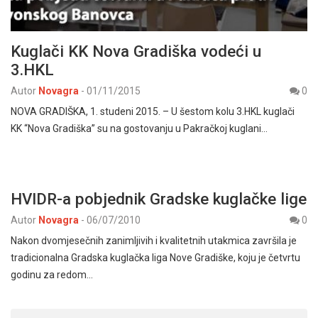
Kuglači KK Nova Gradiška vodeći u
3.HKL
Autor
Novagra
-
01/11/2015
0
NOVA GRADIŠKA, 1. studeni 2015. – U šestom kolu 3.HKL kuglači
KK “Nova Gradiška” su na gostovanju u Pakračkoj kuglani…
HVIDR-a pobjednik Gradske kuglačke lige
Autor
Novagra
-
06/07/2010
0
Nakon dvomjesečnih zanimljivih i kvalitetnih utakmica završila je
tradicionalna Gradska kuglačka liga Nove Gradiške, koju je četvrtu
godinu za redom…