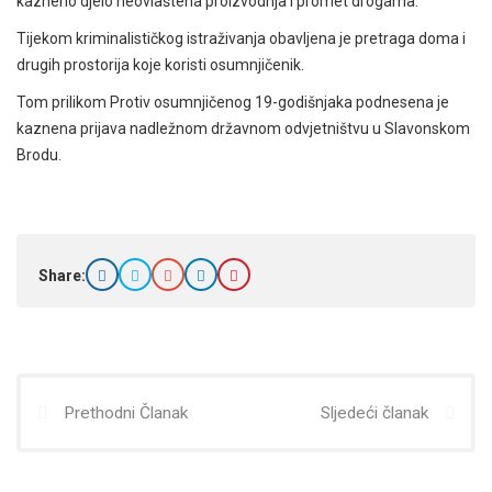
kazneno djelo neovlaštena proizvodnja i promet drogama.
Tijekom kriminalističkog istraživanja obavljena je pretraga doma i
drugih prostorija koje koristi osumnjičenik.
Tom prilikom Protiv osumnjičenog 19-godišnjaka podnesena je
kaznena prijava nadležnom državnom odvjetništvu u Slavonskom
Brodu.
Share:
Prethodni Članak
Sljedeći članak