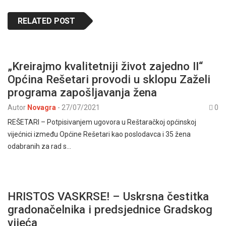
RELATED POST
„Kreirajmo kvalitetniji život zajedno II“
Općina Rešetari provodi u sklopu Zaželi
programa zapošljavanja žena
Autor
Novagra
-
27/07/2021
0
REŠETARI – Potpisivanjem ugovora u Reštaračkoj općinskoj
vijećnici između Općine Rešetari kao poslodavca i 35 žena
odabranih za rad s…
HRISTOS VASKRSE! – Uskrsna čestitka
gradonačelnika i predsjednice Gradskog
vijeća