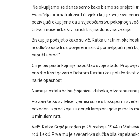
Ne okupljamo se danas samo kako bismo se prisjetili tr
Evanđelja promatrali život čovjeka koji je svoje svećeniš
pozivajući okupljene da u svjedočanstvu pokojnog sveće
žrtva i mučenička krv izmoli brojna duhovna zvanja.
Biskup je podsjetio kako su vlč. Ratka u ratnim okolnos
je odlučio ostati uz povjereni narod ponavljajući riječi 
napušta brod.“
On je bio pastir koji nije napuštao svoje stado. Propovj
ono što Krist govori o Dobrom Pastiru koji polaže život
naiđe opasnost.
Nama je ostala bolna činjenica i duboka, otvorena rana 
Po završetku sv. Mise, vjernici su se s biskupom i sveće
odveden, ispred koje su gorjeli lampioni gdje je molio mo
u minulom ratu.
Velč. Ratko Grgić je rođen je 25. svibnja 1944. u Matije
rođ. Lekić. Prva mu je svećenička služba bila kapelans