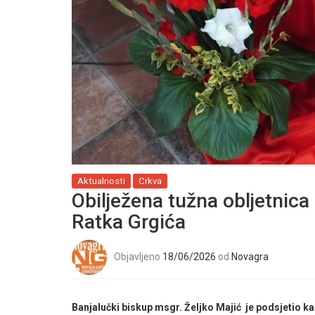
Aktualnosti
Crkva
Obilježena tužna obljetnica
Ratka Grgića
Objavljeno
18/06/2026
od
Novagra
Banjalučki biskup msgr. Željko Majić je podsjetio k