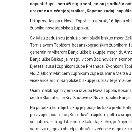
napusti župu i potraži sigurnost, no on je odlučio os
urezane u sjećanje vjernika: „Kapetan zadnji napušt
U župi sv. Josipa u Novoj Topoli je u utorak, 16. lipnja 
župnika novotopolskog župnika.
Sv. Misu zadušnicu je služio banjolučki biskup msgr. Želj
Tomislavom Topićem
bosanskogradiškim župnikom i upr
generalnim vikarom Banjolučke biskupije, msgr. dr. A
Banjolučke Biskupije, msgr. Ivicom Božinovićem ekonom
Djeteta Isusa i župnikom župe Presnače, Zvonkom Topi
vlč. Zlatkom Matićem župnikom župe bl. Ivana Merza u B
vicekancelarom Banjolčke biskupije i upraviteljem župe s
Osim malobrojnih vjernika iz župa Nova Topola, Bosansk
sestre Klanjateljice Krvi Kristove iz Nove Topole i Banja
Na početku homilije biskup je podsjetio kako je vlč. Ratk
paravojne postrojbe „Beli orlovi“ u bijelom golfu u sm
se gubi svaki trag. Istaknuo je kako taj zločin, počinjen
samo za njegovu obitelj i subraću svećenike nego i za 