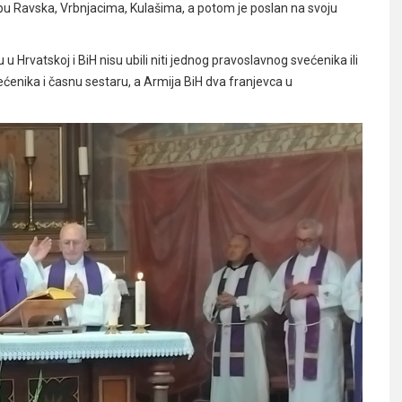
pu Ravska, Vrbnjacima, Kulašima, a potom je poslan na svoju
rvatskoj i BiH nisu ubili niti jednog pravoslavnog svećenika ili
ćenika i časnu sestaru, a Armija BiH dva franjevca u