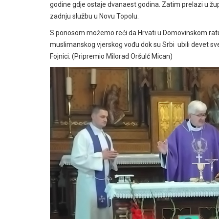
godine gdje ostaje dvanaest godina. Zatim prelazi u žu
zadnju službu u Novu Topolu.
S ponosom možemo reći da Hrvati u Domovinskom ratu u H
muslimanskog vjerskog vođu dok su Srbi ubili devet sve
Fojnici. (Pripremio Milorad Oršulć Mican)