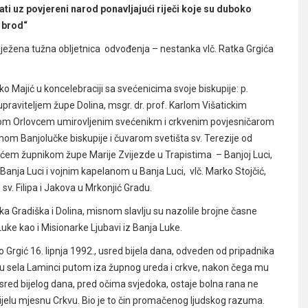
tati uz povjereni narod ponavljajući riječi koje su duboko
a brod“
obilježena tužna obljetnica odvođenja – nestanka vlč. Ratka Grgića
ko Majić u koncelebraciji sa svećenicima svoje biskupije: p.
aviteljem župe Dolina, msgr. dr. prof. Karlom Višatickim
ntom Orlovcem umirovljenim svećenikm i crkvenim povjesničarom
om Banjolučke biskupije i čuvarom svetišta sv. Terezije od
ćem župnikom župe Marije Zvijezde u Trapistima – Banjoj Luci,
anja Luci i vojnim kapelanom u Banja Luci, vlč. Marko Stojčić,
v. Filipa i Jakova u Mrkonjić Gradu.
a Gradiška i Dolina, misnom slavlju su nazolile brojne časne
 Luke kao i Misionarke Ljubavi iz Banja Luke.
o Grgić 16. lipnja 1992., usred bijela dana, odveden od pripadnika
jeru sela Laminci putom iza župnog ureda i crkve, nakon čega mu
 usred bijelog dana, pred očima svjedoka, ostaje bolna rana ne
cijelu mjesnu Crkvu. Bio je to čin promačenog ljudskog razuma.