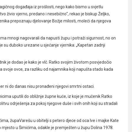
agičnog događaja iz prošlosti, nego kako bismo u svjetlu
tvo živio vjerno, predano i nesebično“, rekao je biskup Željko,
nika prepoznaju djelovanje Božje milosti, moleći da njegova
tima mnogi nagovarali da napusti župu i potraži sigurnost, no on
koje su duboko urezane u sjećanje vjernika: „Kapetan zadnji
ednik je dodao je kako je vlč. Ratko svojim životom posvjedočio
 za svoje ovce, za razliku od najamnika koji napušta stado kada
jer ni do danas nisu pronađeni njegovi smrtni ostaci.
nicima uputili do obližnje župne kuće, iz koje je mučenik Ratko
litvu odrješenja za pokoj njegove duše i svih onih koji su stradali
vićima, župaVarešu
u obitelji s petero djece od oca Ive i majke Kate
ko mjesto u Šimićima, odakle je premješten u župu Dolina 1978.