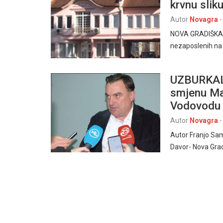
krvnu slik
Autor
Novagra
-
NOVA GRADIŠKA, 1
nezaposlenih na 
UZBURKALA
smjenu Ma
Vodovodu 
Autor
Novagra
-
Autor Franjo Sa
Davor- Nova Gra