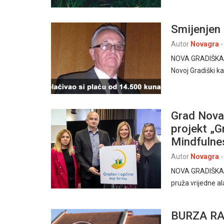
Smijenjen 
Autor
Novagra
-
NOVA GRADIŠKA, 1
Novoj Gradiški ka
Grad Nova 
projekt „G
Mindfulnes
Autor
Novagra
-
NOVA GRADIŠKA, 
pruža vrijedne al
BURZA RAD