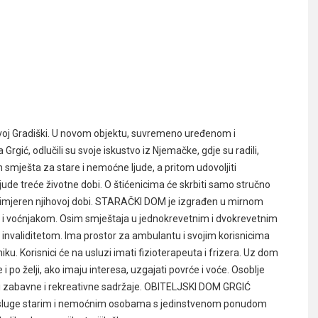
voj Gradiški. U novom objektu, suvremeno uređenom i
gić, odlučili su svoje iskustvo iz Njemačke, gdje su radili,
n smješta za stare i nemoćne ljude, a pritom udovoljiti
ude treće životne dobi. O štićenicima će skrbiti samo stručno
 primjeren njihovoj dobi. STARAČKI DOM je izgrađen u mirnom
m i voćnjakom. Osim smještaja u jednokrevetnim i dvokrevetnim
nvaliditetom. Ima prostor za ambulantu i svojim korisnicima
iku. Korisnici će na usluzi imati fizioterapeuta i frizera. Uz dom
 i po želji, ako imaju interesa, uzgajati povrće i voće. Osoblje
 zabavne i rekreativne sadržaje. OBITELJSKI DOM GRGIĆ
e usluge starim i nemoćnim osobama s jedinstvenom ponudom