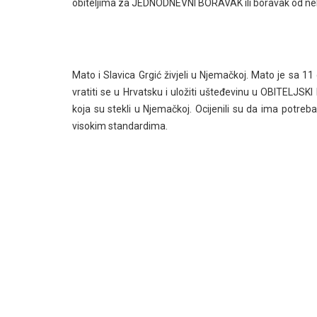
obiteljima za JEDNODNEVNI BORAVAK ili boravak od nekol
Mato i Slavica Grgić živjeli u Njemačkoj. Mato je sa 11
vratiti se u Hrvatsku i uložiti ušteđevinu u OBITELJSKI
koja su stekli u Njemačkoj. Ocijenili su da ima potr
visokim standardima.