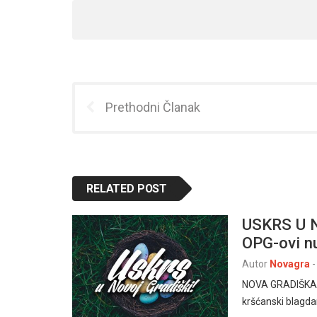
Prethodni Članak
RELATED POST
USKRS U N
OPG-ovi n
Autor
Novagra
-
NOVA GRADIŠKA, 1
kršćanski blagdan