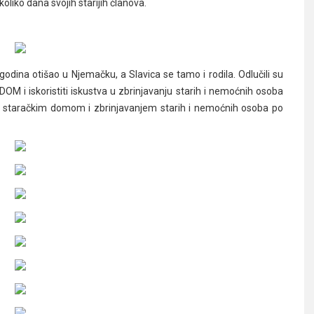
iko dana svojih starijih članova.
 godina otišao u Njemačku, a Slavica se tamo i rodila. Odlučili su
 DOM i iskoristiti iskustva u zbrinjavanju starih i nemoćnih osoba
eba staračkim domom i zbrinjavanjem starih i nemoćnih osoba po