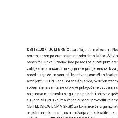
OBITELJSKI DOM GRGIĆ
starački je dom otvoren u No
opremljenom po europskim standardima, Mato i Slavica Gr
osmisliti u Novoj Gradiški kao posao i osigurati primjere
zahtjevnimstandardima koji jamče primjerenu skrb za lj
osoblje koje će im ponuditi kreativan i osmišljen život
ambijentu u Ulici Ivana Gorana Kovačića, okružen vrto
sobama ima sanitarne čvorove prilagođene osobama s i
osigurava medicinsku njegu, a po potrebi i prijevoz liječn
su voćnjak i vrt u kojima štićenici mogu provoditi vrijeme
OBITELJSKOG DOMA GRGIĆ za korisnike će organizirati
registriran je kao ustanova pružanja visokokvalitetn