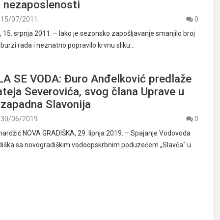
u nezaposlenosti
15/07/2011
0
5. srpnja 2011. – Iako je sezonsko zapošljavanje smanjilo broj
burzi rada i neznatno popravilo krvnu sliku…
 SE VODA: Đuro Anđelković predlaže
teja Severovića, svog člana Uprave u
zapadna Slavonija
30/06/2019
0
mardžić NOVA GRADIŠKA, 29. lipnja 2019. – Spajanje Vodovoda
diška sa novogradiškim vodoopskrbnim poduzećem „Slavča“ u…