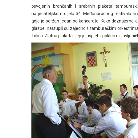
osvojenih brončanih i srebrnih plaketa tamburašk
natjecateljskom dijelu 34. Međunarodnog festivala hr
gdje je održan jedan od koncerata. Kako doznajemo o
glazbe, nastupili su zajedno s tamburaškim orkestrima
Tolica. Zlatna plaketa lijep je uspjeh i poklon u slavlje