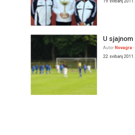
19. svibanj 2011.
U sjajnom 
Autor
Novagra
-
22. svibanj 2011.