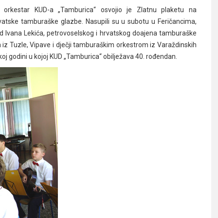
i orkestar KUD-a „Tamburica“ osvojio je Zlatnu plaketu na
vatske tamburaške glazbe. Nasupili su u subotu u Feričancima,
d Ivana Lekića, petrovoselskog i hrvatskog doajena tamburaške
 iz Tuzle, Vipave i dječji tamburaškim orkestrom iz Varaždinskih
ničkoj godini u kojoj KUD „Tamburica“ obilježava 40. rođendan.