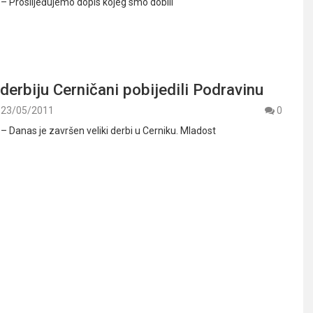
 – Proslijeđujemo dopis kojeg smo dobili
derbiju Cerničani pobijedili Podravinu
23/05/2011
0
 – Danas je završen veliki derbi u Cerniku. Mladost