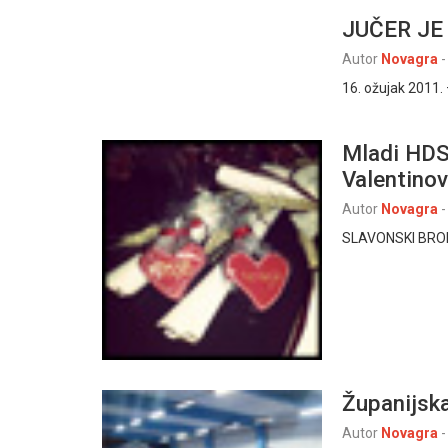
JUČER JE
Autor
Novagra
-
16. ožujak 2011.
Mladi HDSS
Valentino
Autor
Novagra
-
SLAVONSKI BROD
Županijska
Autor
Novagra
-