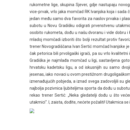
rukometne lige, skupina Sjever, gdje nastupaju novogr
vice-prvak, vrlo jaka momčad RK Ivanjska koja i sada čv
jedan među samo dva favorita za naslov prvaka i plasm
subotu u Novu Gradišku odigrati prvenstvenu utakmicu 1
osobito rukometa, dođu u našu dvoranu i vide dobru i
mladoj momčadi izboriti što bolji rezultat protiv fav
trener Novogradiščana Ivan Sertić momčad Ivanjske je s
čak petorica bili prvoligaški igrači, pa su vrlo kvalitet
Gradiška je najmlađa momčad u ligi, sastavljena gotov
hrvatsku kadetsku ligu, a od iskusnijih su samo dvoji
jesenas, iako novaci u ovom prestižnom drugoligaškom n
iznenađujućih pobjeda, a iznad svega zadovoljili su gl
najbolja pozivnica ljubiteljima sporta da dođu u subo
rekao trener Sertić: „Neka gledatelji dođu u što ve
utakmici“. I, zaista, dođite, nećete požaliti! Utakmica se