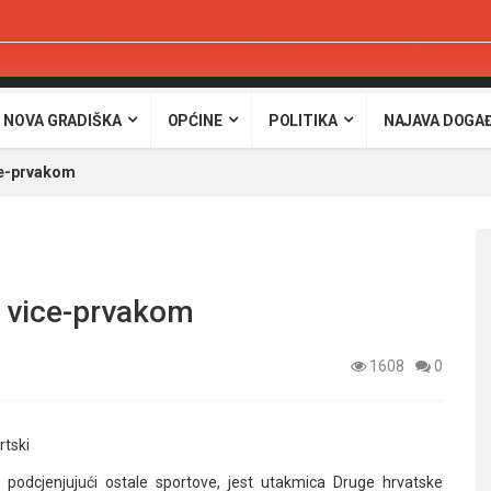
 NOVA GRADIŠKA
OPĆINE
POLITIKA
NAJAVA DOGA
ce-prvakom
s vice-prvakom
1608
0
rtski
podcjenjujući ostale sportove, jest utakmica Druge hrvatske