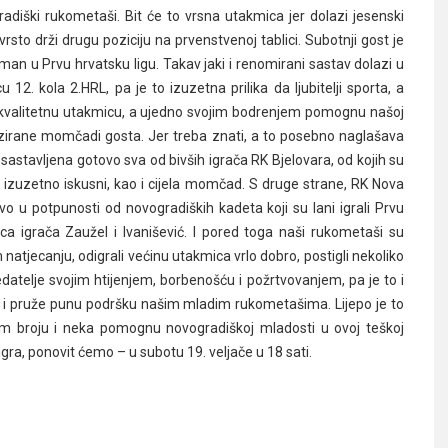
adiški rukometaši. Bit će to vrsna utakmica jer dolazi jesenski
rsto drži drugu poziciju na prvenstvenoj tablici. Subotnji gost je
an u Prvu hrvatsku ligu. Takav jaki i renomirani sastav dolazi u
2. kola 2.HRL, pa je to izuzetna prilika da ljubitelji sporta, a
 kvalitetnu utakmicu, a ujedno svojim bodrenjem pomognu našoj
orizirane momčadi gosta. Jer treba znati, a to posebno naglašava
astavljena gotovo sva od bivših igrača RK Bjelovara, od kojih su
ni i izuzetno iskusni, kao i cijela momčad. S druge strane, RK Nova
o u potpunosti od novogradiških kadeta koji su lani igrali Prvu
ca igrača Zaužel i Ivanišević. I pored toga naši rukometaši su
atjecanju, odigrali većinu utakmica vrlo dobro, postigli nekoliko
edatelje svojim htijenjem, borbenošću i požrtvovanjem, pa je to i
tu i pruže punu podršku našim mladim rukometašima. Lijepo je to
ćem broju i neka pomognu novogradiškoj mladosti u ovoj teškoj
 igra, ponovit ćemo – u subotu 19. veljače u 18 sati.