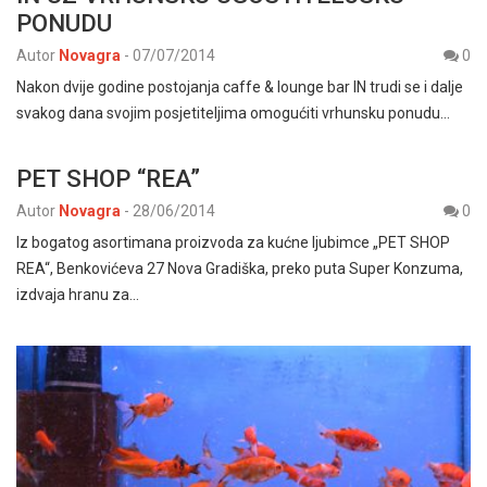
PONUDU
Autor
Novagra
-
07/07/2014
0
Nakon dvije godine postojanja caffe & lounge bar IN trudi se i dalje
svakog dana svojim posjetiteljima omogućiti vrhunsku ponudu…
PET SHOP “REA”
Autor
Novagra
-
28/06/2014
0
Iz bogatog asortimana proizvoda za kućne ljubimce „PET SHOP
REA“, Benkovićeva 27 Nova Gradiška, preko puta Super Konzuma,
izdvaja hranu za…