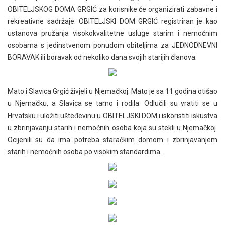
OBITELJSKOG DOMA GRGIĆ za korisnike će organizirati zabavne i
rekreativne sadržaje. OBITELJSKI DOM GRGIĆ registriran je kao
ustanova pružanja visokokvalitetne usluge starim i nemoćnim
osobama s jedinstvenom ponudom obiteljima za JEDNODNEVNI
BORAVAK ili boravak od nekoliko dana svojih starijih članova.
Mato i Slavica Grgić živjeli u Njemačkoj. Mato je sa 11 godina otišao
u Njemačku, a Slavica se tamo i rodila. Odlučili su vratiti se u
Hrvatsku i uložiti ušteđevinu u OBITELJSKI DOM i iskoristiti iskustva
u zbrinjavanju starih i nemoćnih osoba koja su stekli u Njemačkoj.
Ocijenili su da ima potreba staračkim domom i zbrinjavanjem
starih i nemoćnih osoba po visokim standardima.