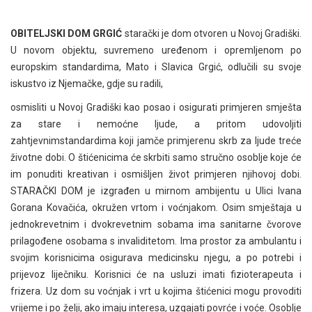
OBITELJSKI DOM GRGIĆ
starački je dom otvoren u Novoj Gradiški.
U novom objektu, suvremeno uređenom i opremljenom po
europskim standardima, Mato i Slavica Grgić, odlučili su svoje
iskustvo iz Njemačke, gdje su radili,
osmisliti u Novoj Gradiški kao posao i osigurati primjeren smješta
za stare i nemoćne ljude, a pritom udovoljiti
zahtjevnimstandardima koji jamče primjerenu skrb za ljude treće
životne dobi. O štićenicima će skrbiti samo stručno osoblje koje će
im ponuditi kreativan i osmišljen život primjeren njihovoj dobi.
STARAČKI DOM je izgrađen u mirnom ambijentu u Ulici Ivana
Gorana Kovačića, okružen vrtom i voćnjakom. Osim smještaja u
jednokrevetnim i dvokrevetnim sobama ima sanitarne čvorove
prilagođene osobama s invaliditetom. Ima prostor za ambulantu i
svojim korisnicima osigurava medicinsku njegu, a po potrebi i
prijevoz liječniku. Korisnici će na usluzi imati fizioterapeuta i
frizera. Uz dom su voćnjak i vrt u kojima štićenici mogu provoditi
vrijeme i po želji, ako imaju interesa, uzgajati povrće i voće. Osoblje