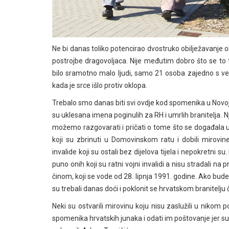
Ne bi danas toliko potencirao dvostruko obilježavanje oblj
postrojbe dragovoljaca. Nije međutim dobro što se to 
bilo sramotno malo ljudi, samo 21 osoba zajedno s ve
kada je srce išlo protiv oklopa.
Trebalo smo danas biti svi ovdje kod spomenika u Novoj
su uklesana imena poginulih za RH i umrlih branitelja. 
možemo razgovarati i pričati o tome što se događala
koji su zbrinuti u Domovinskom ratu i dobili mirovin
invalide koji su ostali bez dijelova tijela i nepokretni
puno onih koji su ratni vojni invalidi a nisu stradali na p
činom, koji se vode od 28. lipnja 1991. godine. Ako bude
su trebali danas doći i poklonit se hrvatskom branitelju
Neki su ostvarili mirovinu koju nisu zaslužili u nikom 
spomenika hrvatskih junaka i odati im poštovanje jer su