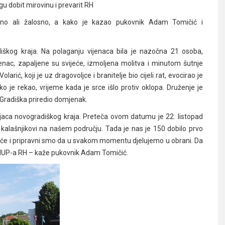
u dobit mirovinu i prevarit RH
no ali žalosno, a kako je kazao pukovnik Adam Tomičić i
diškog kraja. Na polaganju vijenaca bila je nazočna 21 osoba,
ijenac, zapaljene su svijeće, izmoljena molitva i minutom šutnje
rić, koji je uz dragovoljce i branitelje bio cijeli rat, evocirao je
 je rekao, vrijeme kada je srce išlo protiv oklopa. Druženje je
 Gradiška priredio domjenak.
ljaca novogradiškog kraja. Preteča ovom datumu je 22. listopad
 kalašnjikovi na našem području. Tada je nas je 150 dobilo prvo
e i pripravni smo da u svakom momentu djelujemo u obrani. Da
tav MUP-a RH – kaže pukovnik Adam Tomičić.