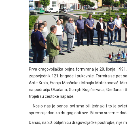
Prva dragovoljačka bojna formirana je 28. lipnja 1991.
zapovjednik 121. brigade i pukovnije. Formira se pet sat
Ante Krolo, Franjo Marčinko i Mihajlo Matokanović. Mir
na području Okučana, Gornjih Bogićervaca, Gređana i S
trpjeli su žestoke napade.
– Nosio nas je ponos, svi smo bili jednaki i to je svij
spremni jedan za drugog dati sve. Išli smo srcem – dod
Danas, na 20. obljetnicu dragovoljačke postrojbe, nije m