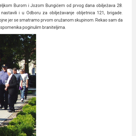
Željkom Burom i Jozom Bungićem od prvog dana obilježava 28.
 nastavili i u Odboru za obilježavanje obljetnica 121, brigade.
 1. bojne jer se smatramo prvom oružanom skupinom. Rekao sam da
d spomenika poginulim braniteljima.