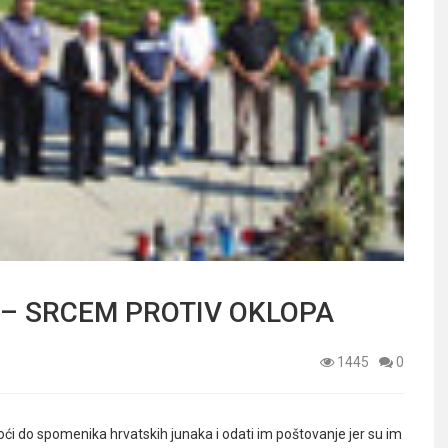
 – SRCEM PROTIV OKLOPA
1445
0
 doći do spomenika hrvatskih junaka i odati im poštovanje jer su im