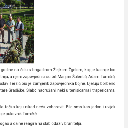
 godine na čelu s brigadirom Željkom Žgelom, koji je kasnije bio
nija, a njeni zapovjednici su bili Marijan Šulentić, Adam Tomičić,
oslav Terzić bio je zamjenik zapovjednika bojne. Djeluju borbeno
tare Gradiške. Slabo naoružani, neki u tenisicama i trapericama,
etla točka koju nikad neću zaboravit. Bilo smo kao jedan i uvijek
aje pukovnik Tomičić.
ogao a da ne reagira na slab odaziv branitelja.