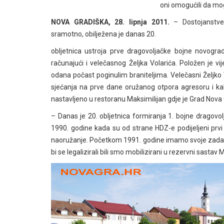
oni omogućili da mog
NOVA GRADIŠKA, 28. lipnja 2011.
– Dostojanstve
sramotno, obilježena je danas 20.
obljetnica ustroja prve dragovoljačke bojne novogra
računajući i velečasnog Željka Volarića. Položen je v
odana počast poginulim braniteljima. Velečasni Željko Vola
sjećanja na prve dane oružanog otpora agresoru i kako
nastavljeno u restoranu Maksimilijan gdje je Grad Nova
– Danas je 20. obljetnica formiranja 1. bojne dragovo
1990. godine kada su od strane HDZ-e podijeljeni prvi
naoružanje. Početkom 1991. godine imamo svoje zadać
bi se legalizirali bili smo mobilizirani u rezervni sas