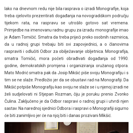
Iako na dnevnom redu nije bila rasprava o izradi Monografije, koja
treba cjelovito prezentirati događanja na novogradiškom području
tijekom rata, na raspravu se utrošilo gotovo sat vremena.
Primjedbe na imenovanu radnu grupu za izradu monografije imao
je Adam Tomičić. Smatra da treba prijeći preko osobnih razmirica,
da u radnoj grupi trebaju biti svi zapovjednici, a o članovima
raspraviti i odlučiti Odbor za obilježavanje obljetnica. Monografija,
smatra Tomičić, mora početi obrađivati događanja od 1990.
godine, demokratskih promjena i organiziranja oružanog otpora.
Mato Modrić smatra pak da Josip Mikšić piše svoju Monografiju i s
tim se ne slaže. Predložio jer da se obustavi rad na Monografiji. Da
Mikšić potpiše Monografiju kao svoju ne slaže se i u njenoj izradi ne
želi sudjelovati ni Stjepan Rozman, čiju je poruku prenio Zvonko
Čulina. Zaključeno je da Odbor raspravi o radnoj grupi i utvrdi njen
sastav. Na narednoj sjednici Odbora i raspravi o Monografiji sigurno
će biti zanimljivo jer će na njoj biti i danas prozivani Mikšić.