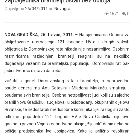
zapovjednika branitelji ostali bez odličja
Objavljeno
26/04/2011
od
Novagra
1671
0
NOVA GRADIŠKA, 26. travanj 2011.
– Na sjednicama Odbora za
obilježavanje utemeljenja 121. brigade HV-e i drugih važnih
obljetnica iz Domovinskog rata nikada nije nezanimljivo. Osobnim
razmiricama razjedinjeni branitelji reagirali su na nekoliko
događanja vezanih za braniteljsku populaciju i Domovinski rat ipak
jedinstveni su u stavu da treba
zaštititi dignitet Domovinskog rata i branitelja, a nepravedne
osude generalima Anti Gotovini i Mladenu Markaču, smatraju i
osudama svih branitelja. Osobna netrpeljivost ljudi kolji su zajedno
branili Novu Gradišku i sudjelovali u oslobađanju okupiranih dijelova
Hrvatske, te nedostatak međusobne komunikacije, razlog su zašto
nitko od pripadnika 121. brigade HV-e Nova Gradiška nije ove
godine u povodu Vojno-redarstvene akcije „Bljesak“ dobio neko od
odličja predsjednika Ive Josipovića. Kako je prilično revoltiran