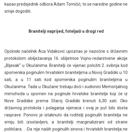
kazao predsjednik odbora Adam Tomičić, to se naredne godine ne
smije dogoditi.
Branitelji naprijed, foteljaši u drugi red
Općinski načelnik Aca Vidaković upoznao je nazočne s državnim
protokolom obilježavanja 16. obljetnice Vojno-redarstvene akcije
„Bljesak“ u Okučanima. Branitelji će vijenac položiti 2. svibnja kod
spomenika poginulim hrvatskim braniteljima u Novoj Gradiški u 10
sati, a u 11 sati kod spomenika poginulim braniteljima u
Okučanima. Tada u Okučane trebaju doći i sudionici Memorijalnog
mimohoda u spomen na poginule hrvatske branitelje koji će iz
Nove Gradiške prema Staroj Gradiški krenuti 6,30 sati. Oko
državnog protokola i polaganja vijenaca i ovaj je put bilo dosta
rasprave. Ponovo je istaknuto da roditelji poginulih branitelja ne
smiju biti izostavljeni, a branitelji marginalizirani od strane
političara. . -Da nije naših poginulih sinova i hrvatskih branitelja ne