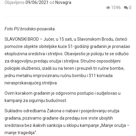
Objavljeno
09/06/2021
od
Novagra
1596
0
Foto PU brodsko-posavska
SLAVONSKI BROD – Jučer, u 15 sati, u Slavonskom Brodu, čisteći
pomoćne objekte obiteljske kuće 51-godišnji građanin je pronašao
eksplozivna sredstva i streljivo. Obavijestio je policiju te se odlučio
za dragovoljnu predaju oružja i streljiva. Stručno osposobljeni
policijski službenici, izašli su na teren i preuzeli tri ručne bombe,
jednu metalnu improviziranu ručnu bombu i 311 komada
nerasprskavajućeg streljiva.
Ovim korakom građanin je odgovorno postupio i sudjelovao u
kampanji za sigurniju budućnost.
Sukladno odredbama Zakona o nabavi i posjedovanju oružja
građana, pozivamo građane da predaju sve vrste ubojitih
sredstava bez ikakvih sankcija u sklopu kampanje „Manje oružja –
manje tragedija“.