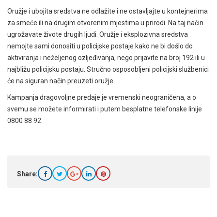
Oružje i ubojita sredstva ne odlažite i ne ostavljajte u kontejnerima
za smeće ili na drugim otvorenim mjestima u prirodi. Na taj način
ugrožavate živote drugih ljudi. Oružje i eksplozivna sredstva
nemojte sami donositi u policijske postaje kako ne bi došlo do
aktiviranja i neželjenog ozljeđivanja, nego prijavite na broj 192 ili u
najbližu policijsku postaju. Stručno osposobljeni policijski službenici
će na siguran način preuzeti oružje.
Kampanja dragovoljne predaje je vremenski neograničena, a o
svemu se možete informirati i putem besplatne telefonske linije
0800 88 92.
Share: