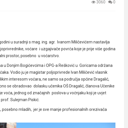
3060
0
odini u suradnji s mag. ing. agr. Ivanom Miličevićem nastavlja
oprivrednike, voćare i uzgajivače povrća koje je prije više godina
ralni prostor, posebno u voćarstvo.
ima u Donjim Bogićevcima i OPG-a Rešković u Goricama održana
ka. Vodio ju je magistar poljoprivrede Ivan Miličević vlasnik
 velikim interesom voćara, ne samo sa područja općine Dragalić,
sebno se obradovao dolasku učenika OŠ Dragalić, članova Učenike
e voća, jednog od značajnih poslova u voćnjaku koji je uvjet
prof. Sulejman Piskić.
a, posebno mladih, jer je sve manje profesionalnih orezivača