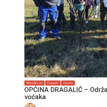
Aktualnosti
Dragalić
Općine
OPĆINA DRAGALIĆ – Održan
voćaka