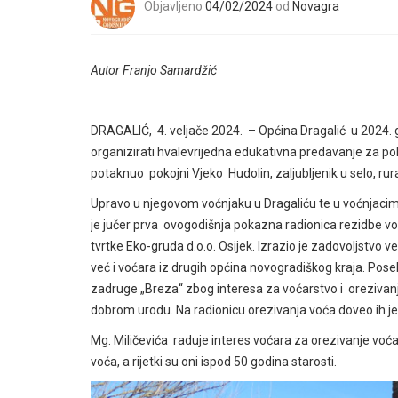
Objavljeno
04/02/2024
od
Novagra
Autor Franjo Samardžić
DRAGALIĆ, 4. veljače 2024. – Općina Dragalić u 2024. g
organizirati hvalevrijedna edukativna predavanje za polj
potaknuo pokojni Vjeko Hudolin, zaljubljenik u selo, ru
Upravo u njegovom voćnjaku u Dragaliću te u voćnjac
je jučer prva ovogodišnja pokazna radionica rezidbe voća
tvrtke Eko-gruda d.o.o. Osijek. Izrazio je zadovoljstvo
već i voćara iz drugih općina novogradiškog kraja. Po
zadruge „Breza“ zbog interesa za voćarstvo i orezivanj
dobrom urodu. Na radionicu orezivanja voća doveo ih je 
Mg. Miličevića raduje interes voćara za orezivanje voć
voća, a rijetki su oni ispod 50 godina starosti.