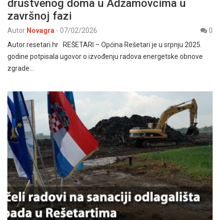
društvenog doma u Adžamovcima u
završnoj fazi
Autor
Novagra
-
07/02/2026
0
Autor resetari.hr REŠETARI – Općina Rešetari je u srpnju 2025.
godine potpisala ugovor o izvođenju radova energetske obnove
zgrade…