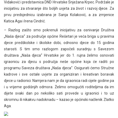
Vidaković i predstavnica DND Hrvatske Snježana Krpec. Podržale je
inicijativu za stvaranje što boljih uvjeta za život i razvoj djece. Za
prvu predsjednicu izabrana je Sanja Kolaković, a za zmjenice
Katica Aga i Irena Cindrić.
– Razlog zašto smo pokrenuli inicijativu za osnivanje Društva
„Naša djeca“ za područje općine Rešetari je veća briga u pravima
djece predškolske i školske dobi, odnosno djece do 15 godina
starosti. S tim smo razlogom započeli suradnju s Savezom
društava „Naša djeca“ Hrvatske jer do 1. rujna želimo osnovati
igraonicu za djecu s područja neše općine koja će raditi po
programu Saveza društava „Naša djeca“. Osigurati ćemo Stručne
kadrove i sve ostale uvjete za organiziran i kreativan boravak
djece u radionici. Namjera nam je da igraonica radi cijele godine pa
i u vrijeme godišnjih odmora. Želimo omogućiti roditeljima da im
dijete svaki dan po nekoliko sati provede u igraonici i to uz
skromnu ili nikakvu nadoknadu – kazao je općinski načlenik Zlatko
Aga.