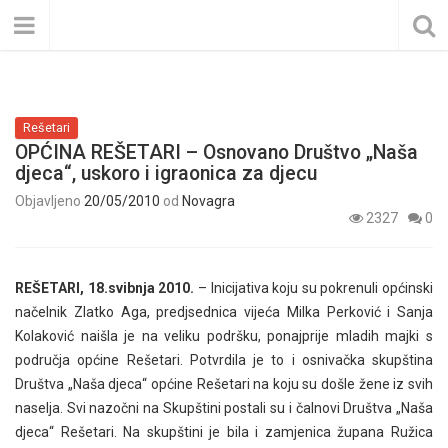
Rešetari
OPĆINA REŠETARI – Osnovano Društvo „Naša
djeca“, uskoro i igraonica za djecu
Objavljeno
20/05/2010
od
Novagra
2327
0
REŠETARI, 18.svibnja 2010.
– Inicijativa koju su pokrenuli općinski
načelnik Zlatko Aga, predjsednica vijeća Milka Perković i Sanja
Kolaković naišla je na veliku podršku, ponajprije mladih majki s
područja općine Rešetari. Potvrdila je to i osnivačka skupština
Društva „Naša djeca“ općine Rešetari na koju su došle žene iz svih
naselja. Svi nazočni na Skupštini postali su i čalnovi Društva „Naša
djeca“ Rešetari. Na skupštini je bila i zamjenica župana Ružica