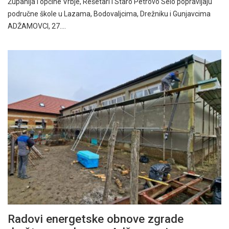
Županija i općine Vrbje, Rešetari i Staro Petrovo Selo popravljaju
područne škole u Lazama, Bodovaljcima, Drežniku i Gunjavcima
ADŽAMOVCI, 27.…
Radovi energetske obnove zgrade