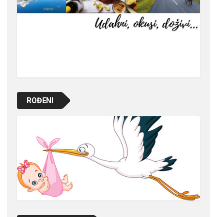
ROĐENI