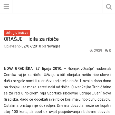
Udruge/društva
ORAŠJE – Idila za ribiče
Objavljeno
02/07/2010
od
Novagra
2939
0
NOVA GRADIŠKA, 27. lipnja 2010.
– Ribnjak „Orašje“ nadomak
Cernika raj je za ribiče. Uživaju u idili ribnjaka, nešto ribe ulove i
dušu razgale sami ili u društvu prijatelja ribiča. U svako doba dana
na ribnjaku se može zateći neki od ribiča. Čuvar Željko Trobić brine
se za red u ribičkom raju Sportske ribolovne udruge „Klen“ Nova
Gradiška. Rado će dočekati sve ribiče koji imaju ribolovnu dozvolu.
Ostalima pristup nije dozvoljen. Dnevna dozvola može se kupiti i
stoji 100 kuna, ali opet uz uvjet posjedovanja ribolovne dozvole.