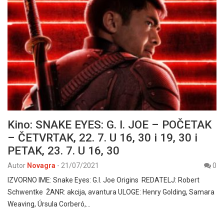
Kino: SNAKE EYES: G. I. JOE – POČETAK
– ČETVRTAK, 22. 7. U 16, 30 i 19, 30 i
PETAK, 23. 7. U 16, 30
Autor
Novagra
-
21/07/2021
0
IZVORNO IME: Snake Eyes: G.I. Joe Origins REDATELJ: Robert
Schwentke ŽANR: akcija, avantura ULOGE: Henry Golding, Samara
Weaving, Úrsula Corberó,…