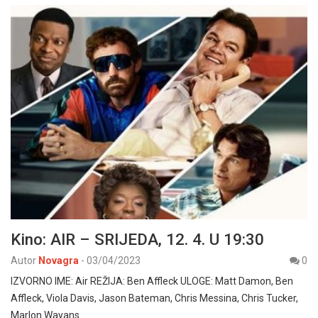
Kino: AIR – SRIJEDA, 12. 4. U 19:30
Autor
Novagra
-
03/04/2023
0
IZVORNO IME: Air REŽIJA: Ben Affleck ULOGE: Matt Damon, Ben
Affleck, Viola Davis, Jason Bateman, Chris Messina, Chris Tucker,
Marlon Wayans…