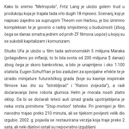
Kako bi snimio “Metropolis”, Fritz Lang je uložio golem trud u
produkciju koja je trajala tada vrlo dugih 18 mjeseci. Scenarij, koji je
napisao zajedno sa suprugom Theom von Harbou, je bio iznimno
kompleksan te je govorio o radnji smještenoj u budućnosti (zbog
čega se danas smatra jednim od prvih ZF filmova uopće) u kojoj su
se sukobili kapitalizam i komunizam.
Studio Ufa je uložio u film tada astronomskih 5 milijuna Maraka
(prilagođeno po inflaciji, to bi bila svota od 200 milijuna $ danas)
zbog čega je skoro bankrotirao, a bilo je unajmljeno i oko 1.100
statista. Eugen Schufftan je bio zadužen za specijalne efekte te je
izradio minijature futurističkog grada (koje su kasnije inspirirale
filmove kao što su “Istrebljivač” i “Ratovi zvijezda”), a radi
dočaravanja žene robota glumica Helm je morala nositi zlatni
oklop. Da bi se dočarali leteći auti iznad grada upotrijebljena je
neka vrsta primitivne “Stop-motion” tehnike. Pri premijeri je film
navodno trajao preko 210 minuta, ali se tijekom povijesti velik dio
izgubio. 2002. g. pojavila se restaurirana verzija koja traje preko 2
sata, ali neki dijelovi ostali su nepovratno izgubljeni.