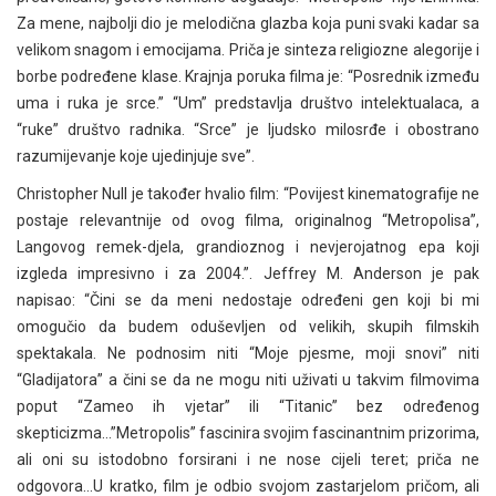
Za mene, najbolji dio je melodična glazba koja puni svaki kadar sa
velikom snagom i emocijama. Priča je sinteza religiozne alegorije i
borbe podređene klase. Krajnja poruka filma je: “Posrednik između
uma i ruka je srce.” “Um” predstavlja društvo intelektualaca, a
“ruke” društvo radnika. “Srce” je ljudsko milosrđe i obostrano
razumijevanje koje ujedinjuje sve”.
Christopher Null je također hvalio film: “Povijest kinematografije ne
postaje relevantnije od ovog filma, originalnog “Metropolisa”,
Langovog remek-djela, grandioznog i nevjerojatnog epa koji
izgleda impresivno i za 2004.”. Jeffrey M. Anderson je pak
napisao: “Čini se da meni nedostaje određeni gen koji bi mi
omogučio da budem oduševljen od velikih, skupih filmskih
spektakala. Ne podnosim niti “Moje pjesme, moji snovi” niti
“Gladijatora” a čini se da ne mogu niti uživati u takvim filmovima
poput “Zameo ih vjetar” ili “Titanic” bez određenog
skepticizma…”Metropolis” fascinira svojim fascinantnim prizorima,
ali oni su istodobno forsirani i ne nose cijeli teret; priča ne
odgovora…U kratko, film je odbio svojom zastarjelom pričom, ali