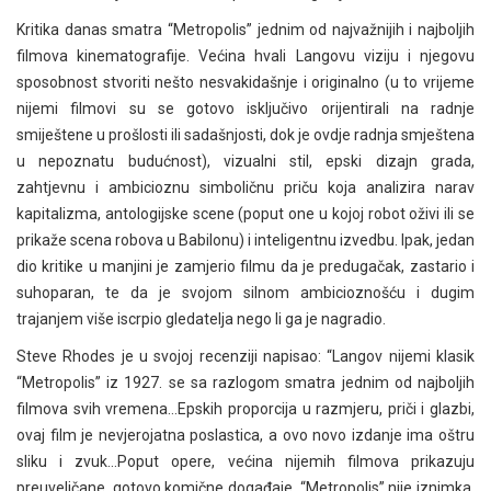
Kritika danas smatra “Metropolis” jednim od najvažnijih i najboljih
filmova kinematografije. Većina hvali Langovu viziju i njegovu
sposobnost stvoriti nešto nesvakidašnje i originalno (u to vrijeme
nijemi filmovi su se gotovo isključivo orijentirali na radnje
smiještene u prošlosti ili sadašnjosti, dok je ovdje radnja smještena
u nepoznatu budućnost), vizualni stil, epski dizajn grada,
zahtjevnu i ambicioznu simboličnu priču koja analizira narav
kapitalizma, antologijske scene (poput one u kojoj robot oživi ili se
prikaže scena robova u Babilonu) i inteligentnu izvedbu. Ipak, jedan
dio kritike u manjini je zamjerio filmu da je predugačak, zastario i
suhoparan, te da je svojom silnom ambicioznošću i dugim
trajanjem više iscrpio gledatelja nego li ga je nagradio.
Steve Rhodes je u svojoj recenziji napisao: “Langov nijemi klasik
“Metropolis” iz 1927. se sa razlogom smatra jednim od najboljih
filmova svih vremena…Epskih proporcija u razmjeru, priči i glazbi,
ovaj film je nevjerojatna poslastica, a ovo novo izdanje ima oštru
sliku i zvuk…Poput opere, većina nijemih filmova prikazuju
preuveličane, gotovo komične događaje. “Metropolis” nije iznimka.