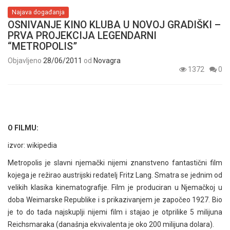
Najava događanja
OSNIVANJE KINO KLUBA U NOVOJ GRADIŠKI –
PRVA PROJEKCIJA LEGENDARNI
“METROPOLIS”
Objavljeno
28/06/2011
od
Novagra
1372
0
O FILMU:
izvor: wikipedia
Metropolis je slavni njemački nijemi znanstveno fantastični film
kojega je režirao austrijski redatelj Fritz Lang. Smatra se jednim od
velikih klasika kinematografije. Film je produciran u Njemačkoj u
doba Weimarske Republike i s prikazivanjem je započeo 1927. Bio
je to do tada najskuplji nijemi film i stajao je otprilike 5 milijuna
Reichsmaraka (današnja ekvivalenta je oko 200 milijuna dolara).