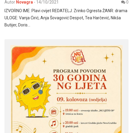
Autor
Novagra
-
14/10/2021
0
IZVORNO IME: Plavi cvijet REDATELJ: Zrinko Ogresta ŽANR: drama
ULOGE: Vanja Ćirić, Anja Šovagović Despot, Tea Harčević, Nikša
Butijer, Doris…