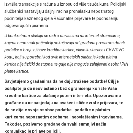
izvršila transakcije s računa u iznosu od više tisuća kuna. Policijski
službenici nastavljaju daljnji rad na pronalasku nepoznatog
počinitelja kaznenog djela Računalne prijevare te podnošenju
odgovarajućih pismena.
U konkretnom slučaju se radi o obrascima na internet stranicama,
kojima nepoznati počinitelji pokušavaju od građana prevarom dobiti
podatke o broju njihove kreditne kartice, vlasniku kartice i CVV/CVC
kodu, koji su potrebni kod svih internetskih plaćanja kada platna
kartica nije fizički dostupna, te gdje nije moguće zahtijevati osobni PIN
platne kartice.
Savjetujemo građanima da ne daju tražene podatke! Cilj je
pošiljatelja da neovlašteno i bez ograničenja koriste Vaše
kreditne kartice za plaćanje putem interneta. Upozoravamo
građane da ne nasjedaju na ovakve i slične vrste prijevara, te
da ne dijele svoje osobne podatke i podatke o platnim
karticama nepoznatim osobama i neovlaštenim trgovinama.
Također, pozivamo građane da svaki sumnjivi način
komunikacije prijave policiji.