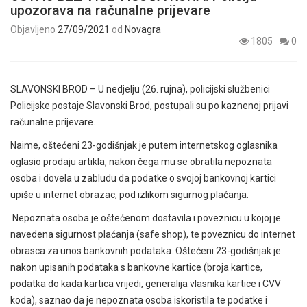
upozorava na računalne prijevare
Objavljeno
27/09/2021
od
Novagra
1805
0
SLAVONSKI BROD – U nedjelju (26. rujna), policijski službenici
Policijske postaje Slavonski Brod, postupali su po kaznenoj prijavi
računalne prijevare.
Naime, oštećeni 23-godišnjak je putem internetskog oglasnika
oglasio prodaju artikla, nakon čega mu se obratila nepoznata
osoba i dovela u zabludu da podatke o svojoj bankovnoj kartici
upiše u internet obrazac, pod izlikom sigurnog plaćanja.
Nepoznata osoba je oštećenom dostavila i poveznicu u kojoj je
navedena sigurnost plaćanja (safe shop), te poveznicu do internet
obrasca za unos bankovnih podataka. Oštećeni 23-godišnjak je
nakon upisanih podataka s bankovne kartice (broja kartice,
podatka do kada kartica vrijedi, generalija vlasnika kartice i CVV
koda), saznao da je nepoznata osoba iskoristila te podatke i