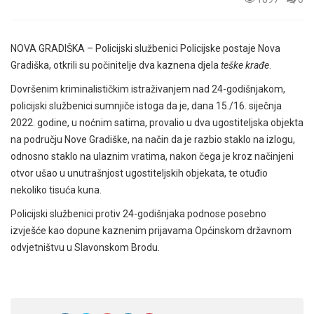
NOVA GRADIŠKA – Policijski službenici Policijske postaje Nova
Gradiška, otkrili su počinitelje dva kaznena djela
teške krađe
.
Dovršenim kriminalističkim istraživanjem nad 24-godišnjakom,
policijski službenici sumnjiče istoga da je, dana 15./16. siječnja
2022. godine, u noćnim satima, provalio u dva ugostiteljska objekta
na području Nove Gradiške, na način da je razbio staklo na izlogu,
odnosno staklo na ulaznim vratima, nakon čega je kroz načinjeni
otvor ušao u unutrašnjost ugostiteljskih objekata, te otuđio
nekoliko tisuća kuna.
Policijski službenici protiv 24-godišnjaka podnose posebno
izvješće kao dopune kaznenim prijavama Općinskom državnom
odvjetništvu u Slavonskom Brodu.