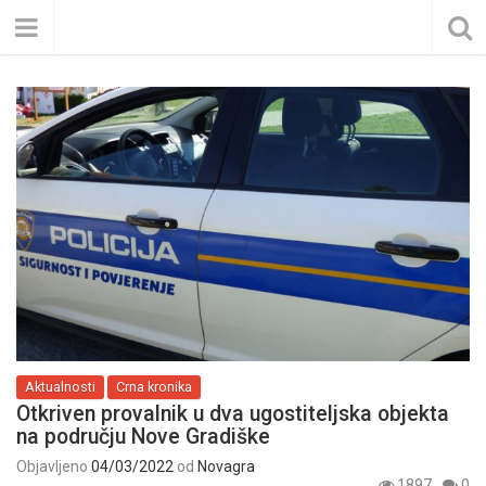
Aktualnosti
Crna kronika
Otkriven provalnik u dva ugostiteljska objekta
na području Nove Gradiške
Objavljeno
04/03/2022
od
Novagra
1897
0