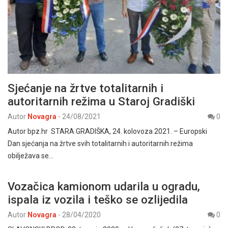
Sjećanje na žrtve totalitarnih i
autoritarnih režima u Staroj Gradiški
Autor
Novagra
-
24/08/2021
0
Autor bpz.hr STARA GRADIŠKA, 24. kolovoza 2021. – Europski
Dan sjećanja na žrtve svih totalitarnih i autoritarnih režima
obilježava se…
Vozačica kamionom udarila u ogradu,
ispala iz vozila i teško se ozlijedila
Autor
Novagra
-
28/04/2020
0