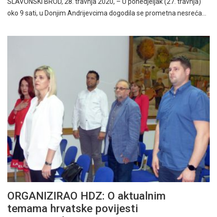
SLAVONSKI BROD, 28. travnja 2020, – U ponedjeljak (27. travnja)
oko 9 sati, u Donjim Andrijevcima dogodila se prometna nesreća…
ORGANIZIRAO HDZ: O aktualnim
temama hrvatske povijesti