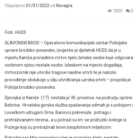
Objavljeno
01/01/2022
od
Novagra
1820
0
Foto HGSS
SLAVONSKI BROD – Operativno komunikacijski centar Policijske
uprave brodsko-posavske, izvijestio je djelatnik HGSS da je u
mjestu Kaniža pronađeno mrtvo tijelo ženske osobe koje odgovara
osobnom opisu nestale osobe. Izlaskom na mjesto događaja,
mrtvozornik nije utvrdio tragove nasilne smrti te je naložio
provođenje obdukcije u cilju utvrđivanja uzroka smrti – priopćila je
Policija brodsko-posavska.
Djevojka iz Kaniže (17) nestala je 30. prosinca na području općine
Bebrina. Hrvatska gorska služba spašavanja odmah je s policijom i
Lovačkom udrugom Srna Banovci pokrenula potragu i
pretraživanjem terena., a u potrazi su im se pridružili i kolege iz
Požege koji su pretraživali teren bespilotnom letjelicom.
Potražni pas Max pronašao jučer je pronašao tijelo nestale