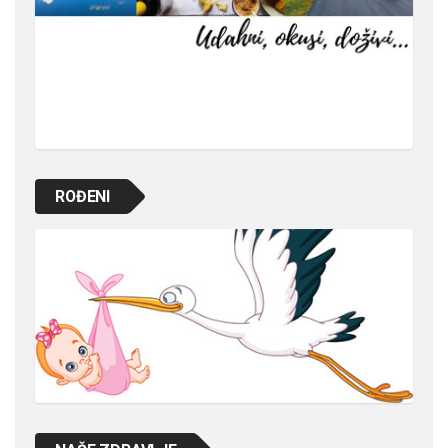
ROĐENI