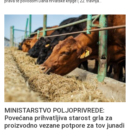
prava te povodom Dana hrvatske knjige ( 22. travnja…
MINISTARSTVO POLJOPRIVREDE:
Povećana prihvatljiva starost grla za
proizvodno vezane potpore za tov junadi