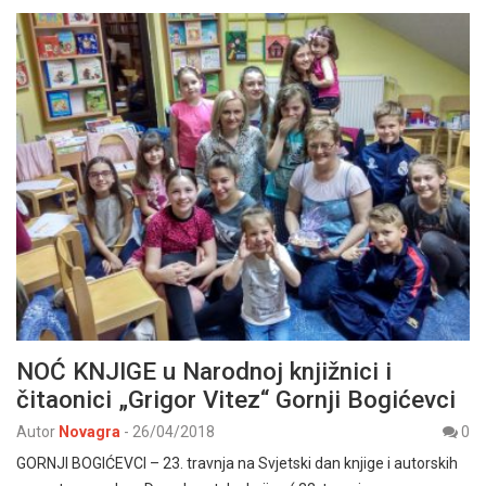
NOĆ KNJIGE u Narodnoj knjižnici i
čitaonici „Grigor Vitez“ Gornji Bogićevci
Autor
Novagra
-
26/04/2018
0
GORNJI BOGIĆEVCI – 23. travnja na Svjetski dan knjige i autorskih