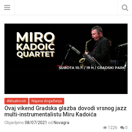
Aktualnosti
Najava događanja
Ovaj vikend Gradska glazba dovodi vrsnog jazz
multi-instrumentalistu Miru Kadoića
Objavljeno
08/07/2021
od
Novagra
1226
0