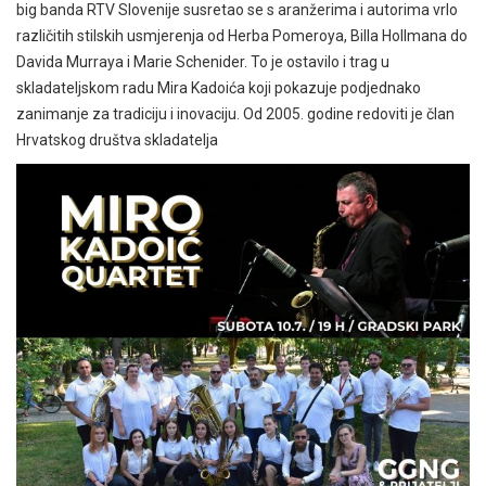
big banda RTV Slovenije susretao se s aranžerima i autorima vrlo
različitih stilskih usmjerenja od Herba Pomeroya, Billa Hollmana do
Davida Murraya i Marie Schenider. To je ostavilo i trag u
skladateljskom radu Mira Kadoića koji pokazuje podjednako
zanimanje za tradiciju i inovaciju. Od 2005. godine redoviti je član
Hrvatskog društva skladatelja