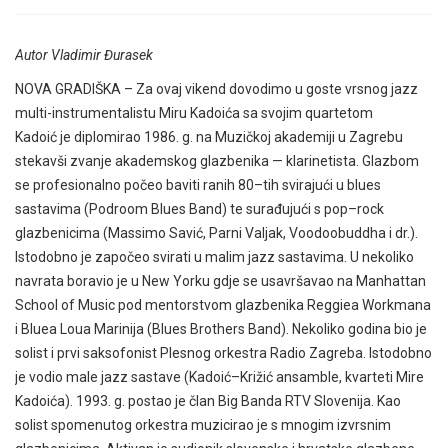
Autor Vladimir Đurasek
NOVA GRADIŠKA – Za ovaj vikend dovodimo u goste vrsnog jazz
multi-instrumentalistu Miru Kadoića sa svojim quartetom
Kadoić je diplomirao 1986. g. na Muzičkoj akademiji u Zagrebu
stekavši zvanje akademskog glazbenika — klarinetista. Glazbom
se profesionalno počeo baviti ranih 80–tih svirajući u blues
sastavima (Podroom Blues Band) te surađujući s pop–rock
glazbenicima (Massimo Savić, Parni Valjak, Voodoobuddha i dr.).
Istodobno je započeo svirati u malim jazz sastavima. U nekoliko
navrata boravio je u New Yorku gdje se usavršavao na Manhattan
School of Music pod mentorstvom glazbenika Reggiea Workmana
i Bluea Loua Marinija (Blues Brothers Band). Nekoliko godina bio je
solist i prvi saksofonist Plesnog orkestra Radio Zagreba. Istodobno
je vodio male jazz sastave (Kadoić–Križić ansamble, kvarteti Mire
Kadoića). 1993. g. postao je član Big Banda RTV Slovenija. Kao
solist spomenutog orkestra muzicirao je s mnogim izvrsnim