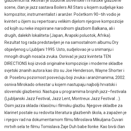
glazbenicima. Aktivan je sudionik slovenske i hrvatske glazbene
scene, član je jazz sastava Boilers All Stars u kojem sudjeluje kao
kompozitor, instrumentalist i aranžer. Početkom 90–tih vodio je
kvintet u čijem su repertoaru velikim dijelom njegove kompozicije
od kojih su neke inspirirane narodnom glazbom Balkana, ali i
drugih, dalekih lokaliteta (Japan, Arapski poluotok, Afrika).
Rezultat tog rada predstavljen je na samostalnom albumu Dry
objavljenog u Ljubljani 1995. Usto, sudjelovao je u snimanju i
mnogih drugih nosača zvuka. Osnivač je jazz kvinteta TEN
DIRECTIONS koji izvodi originalne kompozicije i moderne skladbe
svjetski znanih autora kao što su Joe Henderson, Wayne Shorter i
dr. Posebnu pozornost posvećuju boji zvuka i aranžmanima; 2002.
osniva Mirokado orkestar u kojem nastupaju najbolji hrvatski i
slovenski glazbenici. Nastupa u programima brojnih jazz–festivala
(Ljubljanski Jazz Festival, Jazz Lent, Montreux Jazz Festival …).
Osim jazza sklada i klasičnu i filmsku glazbu. Njegove skladbe za
klarinet postale su redovita literatura glazbenih škola, a zapažen je
i njegov rad na dokumentarnom filmu Miroslava Mikuljana Čuvari
mrtvih sela te filmu Tomislava Žaje Duh babe Ilonke. Kao bivši član