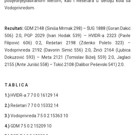
posljednjeplasiranom Metom, kao i Rešetara u derbiju kola sa
Vodoprivredom.
Rezultati:
GDM 2148 (Siniša Mrmak 298) – ŠUG 1888 (Goran Dakić
506) 2:0, PGP 2029 (Ivan Hodak 539) – HVIDR-a 2323 (Pavle
Filipović 606) 0:2, Rešetari 2198 (Zdenko Poleto 323) –
Vodoprivreda 2192 (Davorin Simić 556) 2:0, Žirići 2164 (Ljubica
Dokuzović 593) – Meta 2121 (Tomislav Biželj 559) 2:0, Jaglaci
2155 (Ante Jurišić 558) – Tokić 2108 (Dalibor Peševski 541) 2:0.
T A B L I C A
1.)
HVIDR-a 7 7 0 0 16129 14
2.)
Rešetari 7 7 0 0 15332 14
3.)
Vodoprivreda 7 5 0 2 15363 10
4.)
GDM 7 5 0 2 15209 10