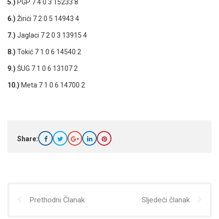
5.)
PGP 7 4 0 3 15233 8
6.)
Žirići 7 2 0 5 14943 4
7.)
Jaglaci 7 2 0 3 13915 4
8.)
Tokić 7 1 0 6 14540 2
9.)
ŠUG 7 1 0 6 13107 2
10.)
Meta 7 1 0 6 14700 2
Share:
Prethodni Članak
Sljedeći članak