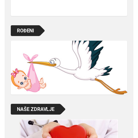
ROĐENI
NAŠE ZDRAVLJE