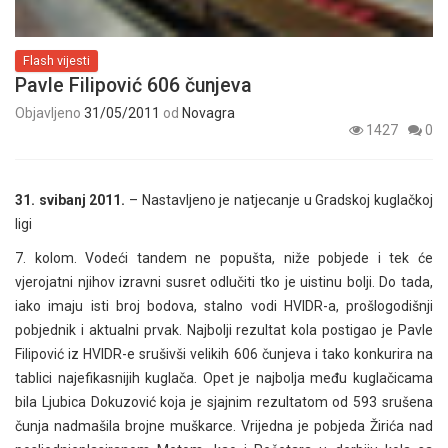
Flash vijesti
Pavle Filipović 606 čunjeva
Objavljeno
31/05/2011
od
Novagra
1427
0
31. svibanj 2011.
– Nastavljeno je natjecanje u Gradskoj kuglačkoj
ligi
7. kolom. Vodeći tandem ne popušta, niže pobjede i tek će
vjerojatni njihov izravni susret odlučiti tko je uistinu bolji. Do tada,
iako imaju isti broj bodova, stalno vodi HVIDR-a, prošlogodišnji
pobjednik i aktualni prvak. Najbolji rezultat kola postigao je Pavle
Filipović iz HVIDR-e srušivši velikih 606 čunjeva i tako konkurira na
tablici najefikasnijih kuglača. Opet je najbolja među kuglačicama
bila Ljubica Dokuzović koja je sjajnim rezultatom od 593 srušena
čunja nadmašila brojne muškarce. Vrijedna je pobjeda Žirića nad