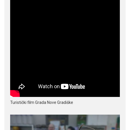
Turistički film Grada Nove Gradiške