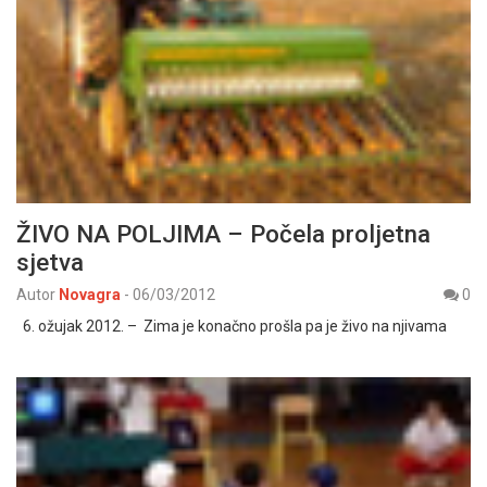
ŽIVO NA POLJIMA – Počela proljetna
sjetva
Autor
Novagra
-
06/03/2012
0
6. ožujak 2012. – Zima je konačno prošla pa je živo na njivama