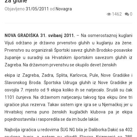
za gluhe
Objavljeno
31/05/2011
od
Novagra
1462
0
NOVA GRADIŠKA 31. svibanj 2011.
– Na osmerostaznoj kuglani
Vijuš održano je državno prvenstvo gluhih u kuglanju za žene.
Prvenstvo su organizirali Športski savez gluhih Brodsko-posavske
županije u suradnji sa Hrvatskim športskim savezom gluhih iz
Zagreba. Na državnom prvenstvu se okupilo devet ženskih
ekipa iz Zagreba, Zadra, Splita, Karlovca, Pule, Nove Gradiške i
Slavonskog Broda. Športska Udruga gluhih iz Nove Gradiške je
osvojila 7. mjesto od 9 ekipa koliko ih se natjecalo. Srušili su čak
1101 čunjeva. Na državnom natjecanju takvog tipa ekipu čine tri
igračice plus rezerva. Takav sistem igre igra se u Njemačkoj jer u
Hrvatskoj nema puno ženskih kuglačkih klubova pa je ekipa
pojednostavnila i rasporedila se da im bude lakše.
Najbolja igračica u redovima ŠUG NG bila je Daliborka Dakić sa 402
srušena čunja, a potom su slijedili Slavica Krizmanić sa 385