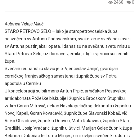
2468
0
Autorica Višnja Mikić
STARO PETROVO SELO – Iako je staropetrovoselska župa
posvećena sv Antunu Padovanskom, svake zime svečano slave i
sv Antuna pustinjaka i opata. I danas su na svečanu svetu misu u
Staro Petrovo Selo, uz domaće vjernike, stigli i vjernici susjednih
župa.
Svečanu euharistiju slavio je o. Vjenceslav Janjić, gvardijan
cerničkog franjevačkog samostana i župnik župe sv Petra
apostola u Cerniku.
U koncelebraciji su bili mons Antun Prpić, arhiđakon Posavskog
arhiđakonata Požeške biskupije i župnik u Brodskom Stupniku,
zatim Goran Mitrović, dekan Novokapelačkog dekanata i župnik u
Novoj Kapeli, Goran Kovačević, župnik župe Slavonski Kobaš, vlč
Vicko Obradović, župnik u Oriovcu, Mato Rukavina, župnik u Staroj
Gradiški, Josip Vračarić, župnik u Štivici, Marijan Golec župnik župa
Bebrina i Dubočac te Tomo Mrnjec, umirovljeni svećenik rodom iz