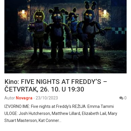
Kino: FIVE NIGHTS AT FREDDY’S –
ČETVRTAK, 26. 10. U 19:30
Autor
Novagra
-
23/10/2023
0
IZVORNO IME: Five nights at Freddy’s REŽIJA: Emma Tammi
ULOGE: Josh Hutcherson, Matthew Lillard, Elizabeth Lail, Mary
Stuart Masterson, Kat Conner…