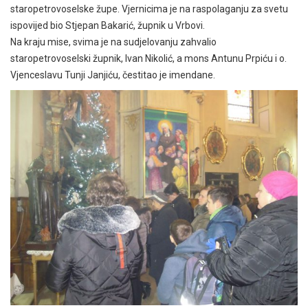
staropetrovoselske župe. Vjernicima je na raspolaganju za svetu
ispovijed bio Stjepan Bakarić, župnik u Vrbovi.
Na kraju mise, svima je na sudjelovanju zahvalio
staropetrovoselski župnik, Ivan Nikolić, a mons Antunu Prpiću i o.
Vjenceslavu Tunji Janjiću, čestitao je imendane.