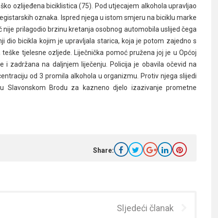
ko ozlijeđena biciklistica (75). Pod utjecajem alkohola upravljao
istarskih oznaka. Ispred njega u istom smjeru na biciklu marke
č nije prilagodio brzinu kretanja osobnog automobila uslijed čega
 dio bicikla kojim je upravljala starica, koja je potom zajedno s
a teške tjelesne ozljede. Liječnička pomoć pružena joj je u Općoj
 i zadržana na daljnjem liječenju. Policija je obavila očevid na
ntraciju od 3 promila alkohola u organizmu. Protiv njega slijedi
 u Slavonskom Brodu za kazneno djelo izazivanje prometne
Share:
Sljedeći članak