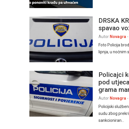
DRSKA KRA
spavao v
Autor
Novagra
-
Foto Policija br
lipnja, u noćnim
Policajci 
pod utjeca
grama mar
Autor
Novagra
-
Policijski služb
sudu zbog prekrš
sankcioniran…