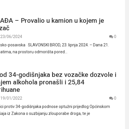
ĐA – Provalio u kamion u kojem je
ozač
23/06/2024
0
odsko-posavska SLAVONSKI BROD, 23. lipnja 2024. – Dana 21.
 satima, na prostoru odmorišta pored…
kod 34-godišnjaka bez vozačke dozvole i
jem alkohola pronašli i 25,84
ihuane
19/01/2022
0
enici protiv 34-godišnjaka podnose optužni prijedlog Općinskom
aja iz Zakona o suzbijanju zlouporabe droga, te je