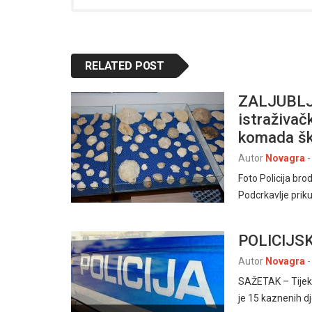
RELATED POST
ZALJUBLJE
istraživač
komada ško
Autor
Novagra
-
Foto Policija br
Podcrkavlje priku
POLICIJSK
Autor
Novagra
-
SAŽETAK – Tijeko
je 15 kaznenih d