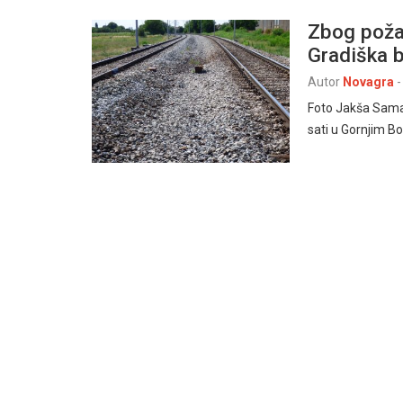
Zbog poža
Gradiška b
Autor
Novagra
-
Foto Jakša Sama
sati u Gornjim B