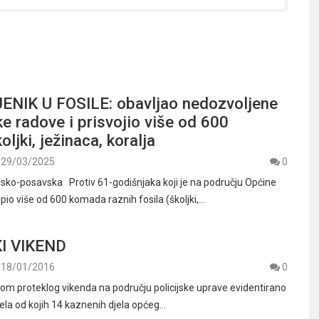
NIK U FOSILE: obavljao nedozvoljene
ke radove i prisvojio više od 600
ljki, ježinaca, koralja
29/03/2025
0
odsko-posavska Protiv 61-godišnjaka koji je na području Općine
pio više od 600 komada raznih fosila (školjki,…
I VIKEND
18/01/2016
0
m proteklog vikenda na području policijske uprave evidentirano
jela od kojih 14 kaznenih djela općeg…