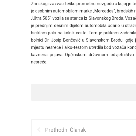
Zrinskog izazvao tešku prometnu nezgodu u kojoj je teš
je osobnim automobilom marke „Mercedes“, brodskih reg
„Ultra 505“ vozila se starica iz Slavonskog Broda. Voza
je prednjim desnim dijelom automobila udario u stražnji
biciklom pala na kolnik ceste. Tom je prilikom zadobil
bolnici Dr. Josip Benčević u Slavonskom Brodu, gdje je
mjestu nesreće i alko-testom utvrdila kod vozača konce
kaznena prijava Općinskom državnom odvjetništvu
nesreće.
Prethodni Članak