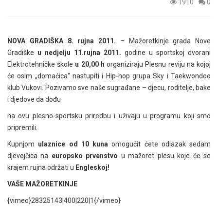
1910
0
NOVA GRADIŠKA 8. rujna 2011.
– Mažoretkinje grada Nove
Gradiške
u nedjelju 11.rujna 2011.
godine u sportskoj dvorani
Elektrotehničke škole
u 20,00 h
organiziraju Plesnu reviju na kojoj
će osim „domaćica“ nastupiti i Hip-hop grupa Sky i Taekwondoo
klub Vukovi. Pozivamo sve naše sugrađane – djecu, roditelje, bake
i djedove da dođu
na ovu plesno-sportsku priredbu i uživaju u programu koji smo
pripremili.
Kupnjom
ulaznice od 10 kuna
omogućit ćete odlazak sedam
djevojčica na
europsko prvenstvo
u mažoret plesu koje će se
krajem rujna održati u
Engleskoj!
VAŠE MAŽORETKINJE
{vimeo}28325143|400|220|1{/vimeo}