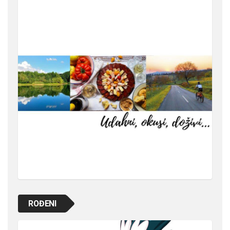
ROĐENI