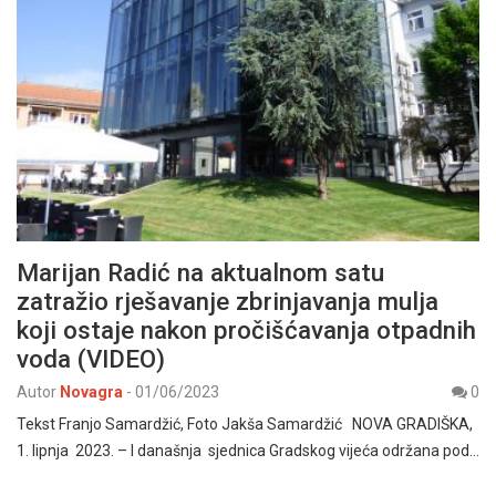
Marijan Radić na aktualnom satu
zatražio rješavanje zbrinjavanja mulja
koji ostaje nakon pročišćavanja otpadnih
voda (VIDEO)
Autor
Novagra
-
01/06/2023
0
Tekst Franjo Samardžić, Foto Jakša Samardžić NOVA GRADIŠKA,
1. lipnja 2023. – I današnja sjednica Gradskog vijeća održana pod…