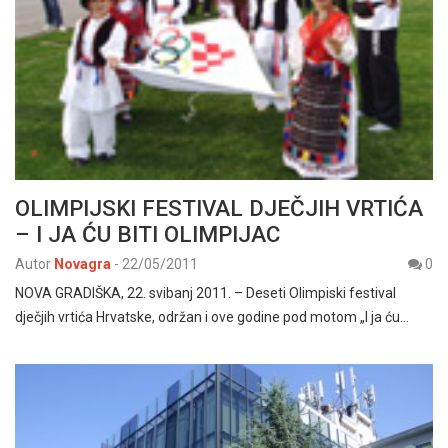
OLIMPIJSKI FESTIVAL DJEČJIH VRTIĆA
– I JA ĆU BITI OLIMPIJAC
Autor
Novagra
-
22/05/2011
0
NOVA GRADIŠKA, 22. svibanj 2011. – Deseti Olimpiski festival
dječjih vrtića Hrvatske, održan i ove godine pod motom „I ja ću…