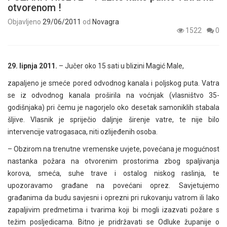
otvorenom !
Objavljeno
29/06/2011
od
Novagra
1522
0
29. lipnja 2011.
– Jučer oko 15 sati u blizini Magić Male,
zapaljeno je smeće pored odvodnog kanala i poljskog puta. Vatra
se iz odvodnog kanala proširila na voćnjak (vlasništvo 35-
godišnjaka) pri čemu je nagorjelo oko desetak samoniklih stabala
šljive. Vlasnik je spriječio daljnje širenje vatre, te nije bilo
intervencije vatrogasaca, niti ozlijeđenih osoba.
– Obzirom na trenutne vremenske uvjete, povećana je mogućnost
nastanka požara na otvorenim prostorima zbog spaljivanja
korova, smeća, suhe trave i ostalog niskog raslinja, te
upozoravamo građane na povećani oprez. Savjetujemo
građanima da budu savjesni i oprezni pri rukovanju vatrom ili lako
zapaljivim predmetima i tvarima koji bi mogli izazvati požare s
težim posljedicama. Bitno je pridržavati se Odluke županije o