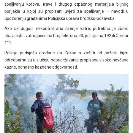
spaljivanju korova, trave i drugog otpadnog materijala biljnog
porijekla u kojoj su propisani uvjeti za spaljivanje – navodi u
upozorenju građanima Policijska uprava brodsko-posavska.
Ako se dogodi nekontrolirano širenje vatre, potrebno je žurno
obavijestiti vatrogasce na broj telefona 93, policiju na 192 ili Centar
112.
Policija podsjeća građane na Zakon o zaštiti od požara čijim
odredbama su u slučaju nepridržavanja propisane visoke novčane
kazne, odnosno kaznene odgovornosti.