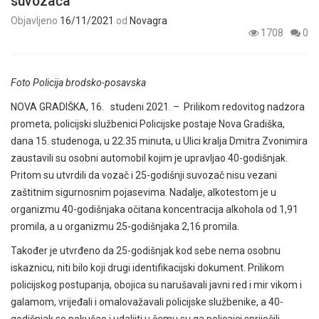
suvozača
Objavljeno
16/11/2021
od
Novagra
1708
0
Foto Policija brodsko-posavska
NOVA GRADIŠKA, 16. studeni 2021. – Prilikom redovitog nadzora
prometa, policijski službenici Policijske postaje Nova Gradiška,
dana 15. studenoga, u 22.35 minuta, u Ulici kralja Dmitra Zvonimira
zaustavili su osobni automobil kojim je upravljao 40-godišnjak.
Pritom su utvrdili da vozač i 25-godišnji suvozač nisu vezani
zaštitnim sigurnosnim pojasevima. Nadalje, alkotestom je u
organizmu 40-godišnjaka očitana koncentracija alkohola od 1,91
promila, a u organizmu 25-godišnjaka 2,16 promila.
Također je utvrđeno da 25-godišnjak kod sebe nema osobnu
iskaznicu, niti bilo koji drugi identifikacijski dokument. Prilikom
policijskog postupanja, obojica su narušavali javni red i mir vikom i
galamom, vrijeđali i omalovažavali policijske službenike, a 40-
godišnjak se pokušao i udaljiti u čemu su ga policajci spriječili.