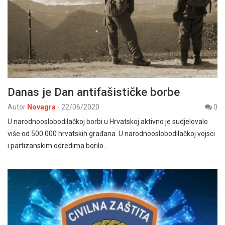
Danas je Dan antifašističke borbe
Autor
Novagra
-
22/06/2020
0
U narodnooslobodilačkoj borbi u Hrvatskoj aktivno je sudjelovalo
više od 500.000 hrvatskih građana. U narodnooslobodilačkoj vojsci
i partizanskim odredima borilo…