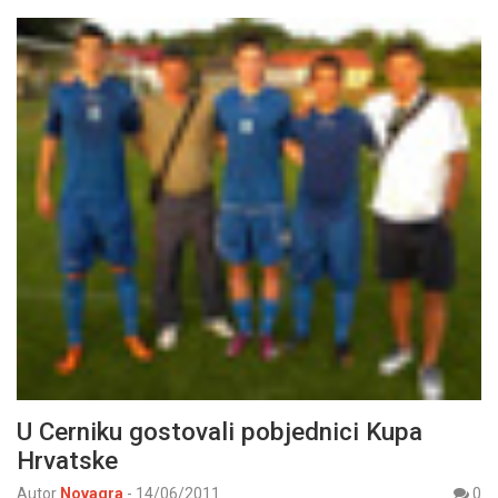
U Cerniku gostovali pobjednici Kupa
Hrvatske
Autor
Novagra
-
14/06/2011
0