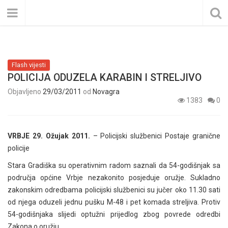
Flash vijesti
POLICIJA ODUZELA KARABIN I STRELJIVO
Objavljeno
29/03/2011
od
Novagra
1383
0
VRBJE 29. Ožujak 2011.
– Policijski službenici Postaje granične
policije
Stara Gradiška su operativnim radom saznali da 54-godišnjak sa
područja općine Vrbje nezakonito posjeduje oružje. Sukladno
zakonskim odredbama policijski službenici su jučer oko 11.30 sati
od njega oduzeli jednu pušku M-48 i pet komada streljiva. Protiv
54-godišnjaka slijedi optužni prijedlog zbog povrede odredbi
Zakona o oružju.