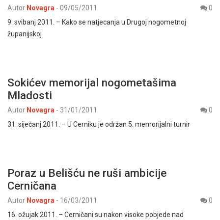
Autor
Novagra
-
09/05/2011
0
9. svibanj 2011. – Kako se natjecanja u Drugoj nogometnoj
županijskoj
Sokićev memorijal nogometašima
Mladosti
Autor
Novagra
-
31/01/2011
0
31. siječanj 2011. – U Cerniku je održan 5. memorijalni turnir
Poraz u Belišću ne ruši ambicije
Cerničana
Autor
Novagra
-
16/03/2011
0
16. ožujak 2011. – Cerničani su nakon visoke pobjede nad