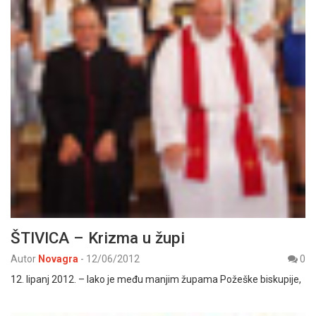
ŠTIVICA – Krizma u župi
Autor
Novagra
-
12/06/2012
0
12. lipanj 2012. – Iako je među manjim župama Požeške biskupije,