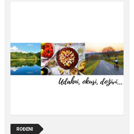
ROĐENI