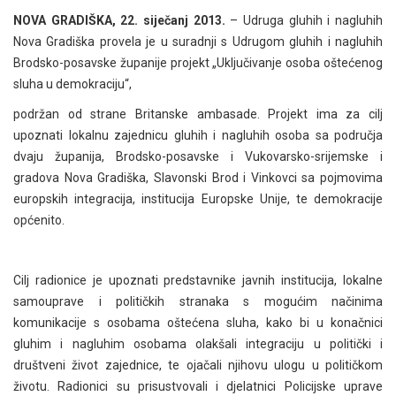
NOVA GRADIŠKA, 22. siječanj 2013.
– Udruga gluhih i nagluhih
Nova Gradiška provela je u suradnji s Udrugom gluhih i nagluhih
Brodsko-posavske županije projekt „Uključivanje osoba oštećenog
sluha u demokraciju“,
podržan od strane Britanske ambasade. Projekt ima za cilj
upoznati lokalnu zajednicu gluhih i nagluhih osoba sa područja
dvaju županija, Brodsko-posavske i Vukovarsko-srijemske i
gradova Nova Gradiška, Slavonski Brod i Vinkovci sa pojmovima
europskih integracija, institucija Europske Unije, te demokracije
općenito.
Cilj radionice je upoznati predstavnike javnih institucija, lokalne
samouprave i političkih stranaka s mogućim načinima
komunikacije s osobama oštećena sluha, kako bi u konačnici
gluhim i nagluhim osobama olakšali integraciju u politički i
društveni život zajednice, te ojačali njihovu ulogu u političkom
životu. Radionici su prisustvovali i djelatnici Policijske uprave