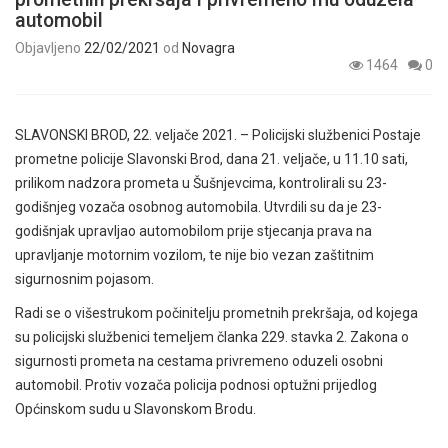
automobil
Objavljeno
22/02/2021
od
Novagra
1464
0
SLAVONSKI BROD, 22. veljače 2021. – Policijski službenici Postaje
prometne policije Slavonski Brod, dana 21. veljače, u 11.10 sati,
prilikom nadzora prometa u Šušnjevcima, kontrolirali su 23-
godišnjeg vozača osobnog automobila. Utvrdili su da je 23-
godišnjak upravljao automobilom prije stjecanja prava na
upravljanje motornim vozilom, te nije bio vezan zaštitnim
sigurnosnim pojasom.
Radi se o višestrukom počinitelju prometnih prekršaja, od kojega
su policijski službenici temeljem članka 229. stavka 2. Zakona o
sigurnosti prometa na cestama privremeno oduzeli osobni
automobil. Protiv vozača policija podnosi optužni prijedlog
Općinskom sudu u Slavonskom Brodu.