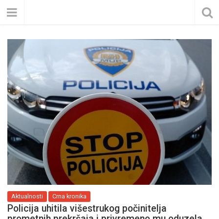
Aktualnosti
Crna kronika
Policija uhitila višestrukog počinitelja
prometnih prekršaja i privremeno mu oduzela