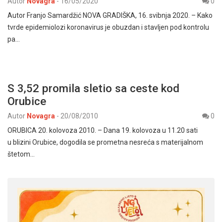
Autor
Novagra
-
16/05/2020
0
Autor Franjo Samardžić NOVA GRADIŠKA, 16. svibnja 2020. – Kako
tvrde epidemiolozi koronavirus je obuzdan i stavljen pod kontrolu
pa…
S 3,52 promila sletio sa ceste kod
Orubice
Autor
Novagra
-
20/08/2010
0
ORUBICA 20. kolovoza 2010. – Dana 19. kolovoza u 11.20 sati
u blizini Orubice, dogodila se prometna nesreća s materijalnom
štetom…