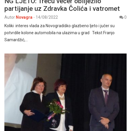
NG LJETO: Treću večer obilježilo
partijanje uz Zdravka Čolića i vatromet
Autor
Novagra
-
14/08/2022
0
Koliki interes vlada za Novogradiško glazbeno ljeto i jučer su
potvrdile kolone automobila na ulazima u grad Tekst Franjo
Samardžić,…