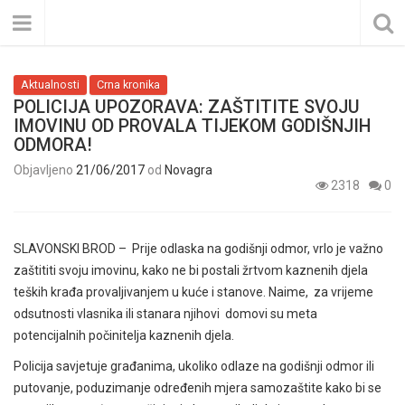
Aktualnosti
Crna kronika
POLICIJA UPOZORAVA: ZAŠTITITE SVOJU
IMOVINU OD PROVALA TIJEKOM GODIŠNJIH
ODMORA!
Objavljeno
21/06/2017
od
Novagra
2318
0
SLAVONSKI BROD – Prije odlaska na godišnji odmor, vrlo je važno
zaštititi svoju imovinu, kako ne bi postali žrtvom kaznenih djela
teških krađa provaljivanjem u kuće i stanove. Naime, za vrijeme
odsutnosti vlasnika ili stanara njihovi domovi su meta
potencijalnih počinitelja kaznenih djela.
Policija savjetuje građanima, ukoliko odlaze na godišnji odmor ili
putovanje, poduzimanje određenih mjera samozaštite kako bi se