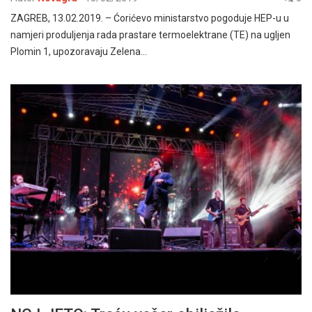
ZAGREB, 13.02.2019. – Ćorićevo ministarstvo pogoduje HEP-u u
namjeri produljenja rada prastare termoelektrane (TE) na ugljen
Plomin 1, upozoravaju Zelena…