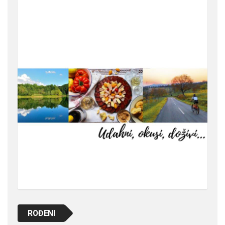
ROĐENI