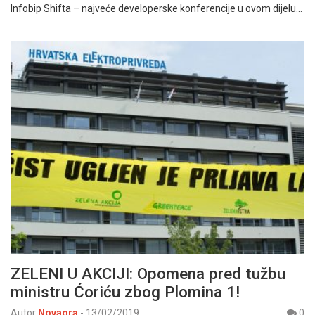
Infobip Shifta – najveće developerske konferencije u ovom dijelu…
ZELENI U AKCIJI: Opomena pred tužbu
ministru Ćoriću zbog Plomina 1!
Autor
Novagra
-
13/02/2019
0