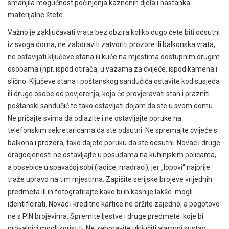
smanjila mogućnost počinjenja kaznenih djela i nastanka
materijalne štete.
Važno je zaključavati vrata bez obzira koliko dugo ćete biti odsutni
iz svoga doma, ne zaboraviti zatvoriti prozore ili balkonska vrata,
ne ostavljati ključeve stana ili kuće na mjestima dostupnim drugim
osobama (npr. ispod otirača, u vazama za cvijeće, ispod kamena i
slično. Ključeve stana i poštanskog sandučića ostavite kod susjeda
ili druge osobe od povjerenja, koja će provjeravati stan i prazniti
poštanski sandučić te tako ostavljati dojam da ste u svom domu.
Ne pričajte svima da odlazite i ne ostavljajte poruke na
telefonskim sekretaricama da ste odsutni. Ne spremajte cvijeće s
balkona i prozora, tako dajete poruku da ste odsutni. Novac i druge
dragocjenosti ne ostavljajte u posudama na kuhinjskim policama,
a posebice u spavaćoj sobi (ladice, madraci), jer „lopovi“ najprije
traže upravo na tim mjestima. Zapišite serijske brojeve vrijednih
predmeta ili ih fotografirajte kako bi ih kasnije lakše mogli
identificirati. Novac i kreditne kartice ne držite zajedno, a pogotovo
ne s PIN brojevima. Spremite ljestve i druge predmete koje bi
provalnici mogli koristiti. Ne zaboravite uključiti alarmni sustav