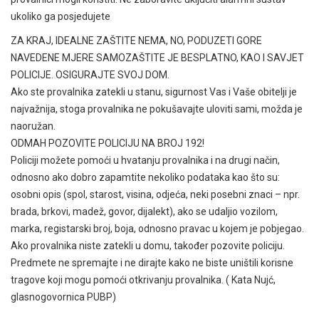
ukoliko ga posjedujete
ZA KRAJ, IDEALNE ZAŠTITE NEMA, NO, PODUZETI GORE
NAVEDENE MJERE SAMOZAŠTITE JE BESPLATNO, KAO I SAVJET
POLICIJE. OSIGURAJTE SVOJ DOM.
Ako ste provalnika zatekli u stanu, sigurnost Vas i Vaše obitelji je
najvažnija, stoga provalnika ne pokušavajte uloviti sami, možda je
naoružan.
ODMAH POZOVITE POLICIJU NA BROJ 192!
Policiji možete pomoći u hvatanju provalnika i na drugi način,
odnosno ako dobro zapamtite nekoliko podataka kao što su:
osobni opis (spol, starost, visina, odjeća, neki posebni znaci – npr.
brada, brkovi, madež, govor, dijalekt), ako se udaljio vozilom,
marka, registarski broj, boja, odnosno pravac u kojem je pobjegao.
Ako provalnika niste zatekli u domu, također pozovite policiju.
Predmete ne spremajte i ne dirajte kako ne biste uništili korisne
tragove koji mogu pomoći otkrivanju provalnika. ( Kata Nujć,
glasnogovornica PUBP)