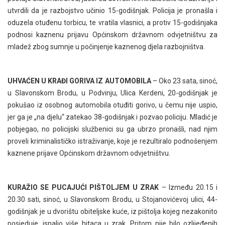
utvrdili da je razbojstvo učinio 15-godišnjak. Policija je pronašla i
oduzela otuđenu torbicu, te vratila vlasnici, a protiv 15-godišnjaka
podnosi kaznenu prijavu Općinskom državnom odvjetništvu za
mladež zbog sumnje u počinjenje kaznenog djela razbojništva.
UHVAĆEN U KRAĐI GORIVA IZ AUTOMOBILA
– Oko 23 sata, sinoć,
u Slavonskom Brodu, u Podvinju, Ulica Kerdeni, 20-godišnjak je
pokušao iz osobnog automobila otuđiti gorivo, u čemu nije uspio,
jer ga je „na djelu“ zatekao 38-godišnjak i pozvao policiju. Mladić je
pobjegao, no policijski službenici su ga ubrzo pronašli, nad njim
proveli kriminalističko istraživanje, koje je rezultiralo podnošenjem
kaznene prijave Općinskom državnom odvjetništvu.
KURAŽIO SE PUCAJUĆI PIŠTOLJEM U ZRAK
– Između 20.15 i
20.30 sati, sinoć, u Slavonskom Brodu, u Stojanovićevoj ulici, 44-
godišnjak je u dvorištu obiteljske kuće, iz pištolja kojeg nezakonito
posjeduje, ispalio više hitaca u zrak. Pritom nije bilo ozlijeđenih