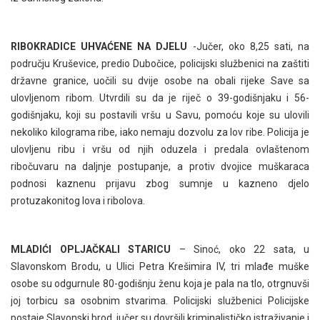
RIBOKRADICE UHVAĆENE NA DJELU
-Jučer, oko 8,25 sati, na
području Kruševice, predio Dubočice, policijski službenici na zaštiti
državne granice, uočili su dvije osobe na obali rijeke Save sa
ulovljenom ribom. Utvrdili su da je riječ o 39-godišnjaku i 56-
godišnjaku, koji su postavili vršu u Savu, pomoću koje su ulovili
nekoliko kilograma ribe, iako nemaju dozvolu za lov ribe. Policija je
ulovljenu ribu i vršu od njih oduzela i predala ovlaštenom
ribočuvaru na daljnje postupanje, a protiv dvojice muškaraca
podnosi kaznenu prijavu zbog sumnje u kazneno djelo
protuzakonitog lova i ribolova.
MLADIĆI OPLJAČKALI STARICU
– Sinoć, oko 22 sata, u
Slavonskom Brodu, u Ulici Petra Krešimira IV, tri mlađe muške
osobe su odgurnule 80-godišnju ženu koja je pala na tlo, otrgnuvši
joj torbicu sa osobnim stvarima. Policijski službenici Policijske
postaje Slavonski brod, jučer su dovršili kriminalističko istraživanje i