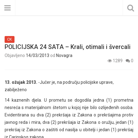
CK
POLICIJSKA 24 SATA – Krali, otimali i švercali
Objavljeno
14/03/2013
od
Novagra
1289
0
13. ožujak 2013.
-Jučer je, na području policijske uprave,
zabilježeno
14 kaznenih djela. U prometu se dogodila jedna (1) prometna
nesreća s materijalnom štetom u kojoj nije bilo ozlijeđenih osoba.
Evidentirana su dva (2) prekršaja iz Zakona o prekršajima protiv
javnog reda i mira, dva (2) prekršaja iz Zakona o oružju, jedan (1)
prekršaj iz Zakona o zaštiti od nasilja u obitelji i jedan (1) prekršaj
iz Carinskog zakona.