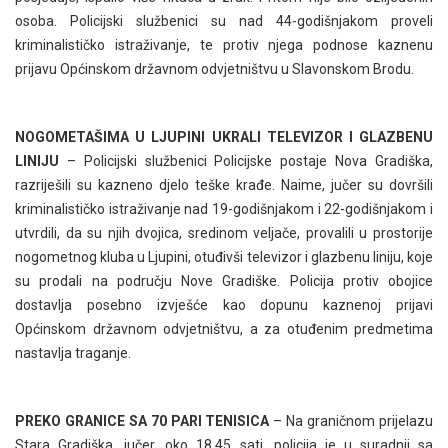
osoba. Policijski službenici su nad 44-godišnjakom proveli
kriminalističko istraživanje, te protiv njega podnose kaznenu
prijavu Općinskom državnom odvjetništvu u Slavonskom Brodu.
NOGOMETAŠIMA U LJUPINI UKRALI TELEVIZOR I GLAZBENU
LINIJU
– Policijski službenici Policijske postaje Nova Gradiška,
razriješili su kazneno djelo teške krađe. Naime, jučer su dovršili
kriminalističko istraživanje nad 19-godišnjakom i 22-godišnjakom i
utvrdili, da su njih dvojica, sredinom veljače, provalili u prostorije
nogometnog kluba u Ljupini, otuđivši televizor i glazbenu liniju, koje
su prodali na području Nove Gradiške. Policija protiv obojice
dostavlja posebno izvješće kao dopunu kaznenoj prijavi
Općinskom državnom odvjetništvu, a za otuđenim predmetima
nastavlja traganje.
PREKO GRANICE SA 70 PARI TENISICA
– Na graničnom prijelazu
Stara Gradiška, jučer, oko 18.45 sati, policija je u suradnji sa