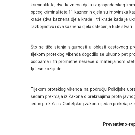
kriminaliteta, dva kaznena djela iz gospodarskog krimin
općeg kriminaliteta 11 kaznenih djela su imovinska kaz
krađe (dva kaznena djela krađe i tri krađe kada je uk
razbojništvo i dva kaznena djela oštećenja tuđe stvari.
Što se tiče stanja sigurnosti u oblasti cestovnog 
tijekom proteklog vikenda dogodilo se ukupno pet pr
osobama i tri prometne nesreće s materijalnom šte
tjelesne ozlijede.
Tijekom proteklog vikenda na području Policijske upr
sedam prekršaja iz Zakona o prekršajima protiv javnog re
jedan prekršaj iz Obiteljskog zakona i jedan prekršaj i
Preventivno-rep