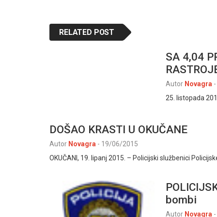
RELATED POST
SA 4,04 
RASTROJE
Autor
Novagra
-
25. listopada 20
DOŠAO KRASTI U OKUČANE
Autor
Novagra
-
19/06/2015
OKUČANI, 19. lipanj 2015. – Policijski službenici Policijsk
POLICIJSK
bombi
Autor
Novagra
-