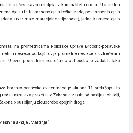
aliteta i šest kaznenih djela iz kriminaliteta droga.. U strukturi
nena djela i to tri kaznena djela teške krađe, pet kaznenih djela
radena stvar male materijalne vrijednosti), jedno kazneno djelo
prometa, na prometnicama Policijske uprave Brodsko-posavske
ometnih nesreća od kojih dvije prometne nesreće s ozlijeđenim
tom. U ovim prometnim nesrećama pet osoba je zadobilo lake
ave brodsko-posavske evidentirano je ukupno 11 prekršaja i to
da i mira, dva prekršaj iz Zakona o zaštiti od nasilja u obitelji,
z Zakona o suzbijanju zlouporabe opojnih droga.
resivna akcija „Martinje“