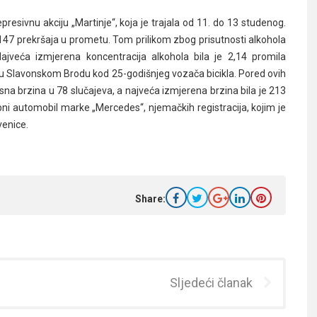
presivnu akciju „Martinje“, koja je trajala od 11. do 13 studenog.
o 147 prekršaja u prometu. Tom prilikom zbog prisutnosti alkohola
jveća izmjerena koncentracija alkohola bila je 2,14 promila
ca u Slavonskom Brodu kod 25-godišnjeg vozača bicikla. Pored ovih
sna brzina u 78 slučajeva, a najveća izmjerena brzina bila je 213
i automobil marke „Mercedes“, njemačkih registracija, kojim je
venice.
Share:
Sljedeći članak