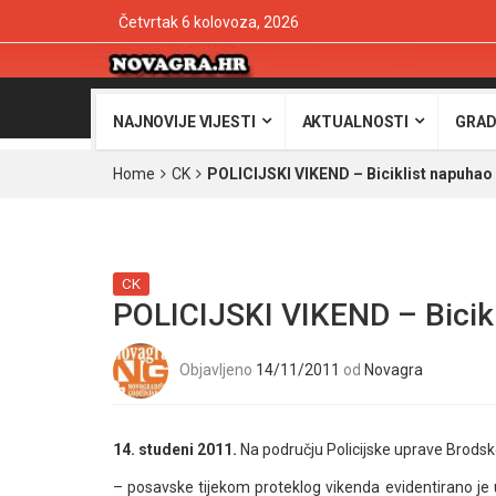
Četvrtak 6 kolovoza, 2026
NAJNOVIJE VIJESTI
AKTUALNOSTI
GRAD
Home
CK
POLICIJSKI VIKEND – Biciklist napuhao
CK
POLICIJSKI VIKEND – Bicikl
Objavljeno
14/11/2011
od
Novagra
14. studeni 2011.
Na području Policijske uprave Brods
– posavske tijekom proteklog vikenda evidentirano je 