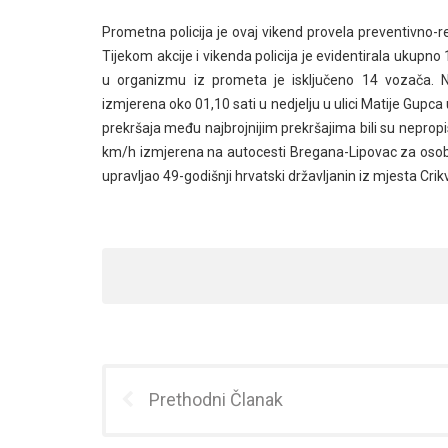
Prometna policija je ovaj vikend provela preventivno-re
Tijekom akcije i vikenda policija je evidentirala ukupn
u organizmu iz prometa je isključeno 14 vozača. Na
izmjerena oko 01,10 sati u nedjelju u ulici Matije Gup
prekršaja među najbrojnijim prekršajima bili su nepropi
km/h izmjerena na autocesti Bregana-Lipovac za osobn
upravljao 49-godišnji hrvatski državljanin iz mjesta Crik
Prethodni Članak