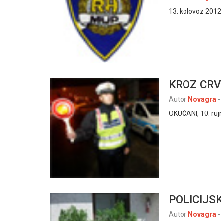
13. kolovoz 2012.
KROZ CRV
Autor
Novagra
-
OKUČANI, 10. rujn
POLICIJS
Autor
Novagra
-