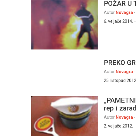
POŽAR U T
Autor
Novagra
-
6. veljače 2014. 
PREKO GR
Autor
Novagra
-
25. listopad 2012
„PAMETNI“
rep i zarad
Autor
Novagra
-
2. veljače 2012. 