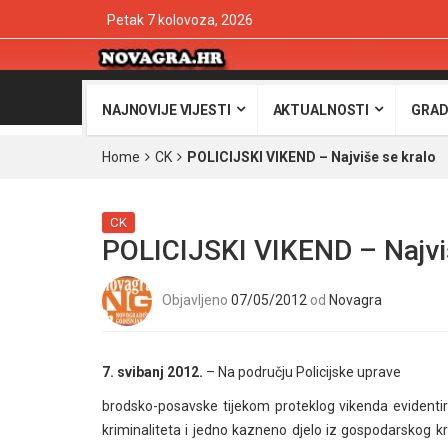
Petak 7 kolovoza, 2026
NAJNOVIJE VIJESTI
AKTUALNOSTI
GRAD
Home
CK
POLICIJSKI VIKEND – Najviše se kralo
CK
POLICIJSKI VIKEND – Najvi
Objavljeno
07/05/2012
od
Novagra
7. svibanj 2012.
– Na području Policijske uprave
brodsko-posavske tijekom proteklog vikenda evidentir
kriminaliteta i jedno kazneno djelo iz gospodarskog kr