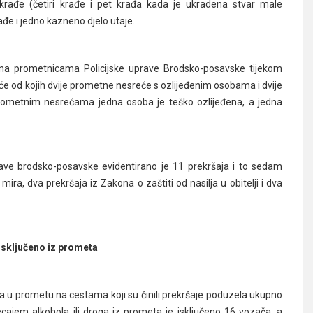
krađe (četiri krađe i pet krađa kada je ukradena stvar male
ađe i jedno kazneno djelo utaje.
 na prometnicama Policijske uprave Brodsko-posavske tijekom
će od kojih dvije prometne nesreće s ozlijeđenim osobama i dvije
ometnim nesrećama jedna osoba je teško ozlijeđena, a jedna
rave brodsko-posavske evidentirano je 11 prekršaja i to sedam
ira, dva prekršaja iz Zakona o zaštiti od nasilja u obitelji i dva
isključeno iz prometa
a u prometu na cestama koji su činili prekršaje poduzela ukupno
cajem alkohola ili droga iz prometa je isključeno 16 vozača, a