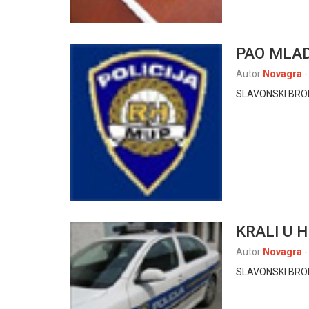
PAO MLAD
Autor
Novagra
-
SLAVONSKI BROD, 
KRALI U 
Autor
Novagra
-
SLAVONSKI BROD,