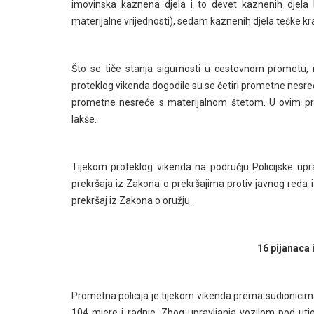
imovinska kaznena djela i to devet kaznenih djela 
materijalne vrijednosti), sedam kaznenih djela teške kr
Što se tiče stanja sigurnosti u cestovnom prometu,
proteklog vikenda dogodile su se četiri prometne nesre
prometne nesreće s materijalnom štetom. U ovim pr
lakše.
Tijekom proteklog vikenda na području Policijske up
prekršaja iz Zakona o prekršajima protiv javnog reda i m
prekršaj iz Zakona o oružju.
16 pijanaca 
Prometna policija je tijekom vikenda prema sudionicim
104 mjere i radnje. Zbog upravljanja vozilom pod utje