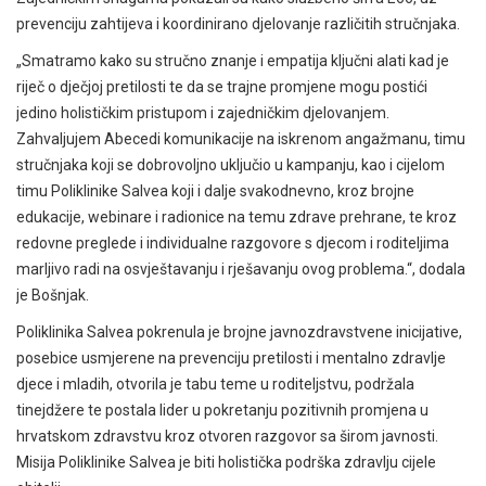
prevenciju zahtijeva i koordinirano djelovanje različitih stručnjaka.
„Smatramo kako su stručno znanje i empatija ključni alati kad je
riječ o dječjoj pretilosti te da se trajne promjene mogu postići
jedino holističkim pristupom i zajedničkim djelovanjem.
Zahvaljujem Abecedi komunikacije na iskrenom angažmanu, timu
stručnjaka koji se dobrovoljno uključio u kampanju, kao i cijelom
timu Poliklinike Salvea koji i dalje svakodnevno, kroz brojne
edukacije, webinare i radionice na temu zdrave prehrane, te kroz
redovne preglede i individualne razgovore s djecom i roditeljima
marljivo radi na osvještavanju i rješavanju ovog problema.“, dodala
je Bošnjak.
Poliklinika Salvea pokrenula je brojne javnozdravstvene inicijative,
posebice usmjerene na prevenciju pretilosti i mentalno zdravlje
djece i mladih, otvorila je tabu teme u roditeljstvu, podržala
tinejdžere te postala lider u pokretanju pozitivnih promjena u
hrvatskom zdravstvu kroz otvoren razgovor sa širom javnosti.
Misija Poliklinike Salvea je biti holistička podrška zdravlju cijele