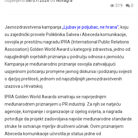
Objavljeno
08/07/2026
od
Novagra
319
0
Javnozdravstvena kampanja
„Ljubav je poljubac, ne hrana“
, koju
su zajednički provele Poliklinika Salvea i Abeceda komunikacije,
osvojila je prestižnu nagradu IPRA (International Public Relations
Association) Golden World Award u kategoriji zdravstva, jedno od
najuglednijih svjetskih priznanja u području odnosa s javnošću.
Kampanja je međunarodno priznanje osvojila zahvaljujući
uspješnom poticanju promjene javnog diskursa i podizanju svijesti
o dječjoj pretilosti, jednom od najozbiljnijih javnozdravstvenih
izazova u Hrvatskoj.
IPRA Golden World Awards smatraju se najvrjednijim
međunarodnim priznanjem u PR industriji. Za njih se natječu
agencije, kompanije i organizacije iz cijelog svijeta, a nagrada
potvrđuje da projekt zadovoljava najviše međunarodne standarde
struke te ostvaruje mjerljiv društveni učinak. Ovim priznanjem
Abeceda komunikacije učvrstila je status jedne od