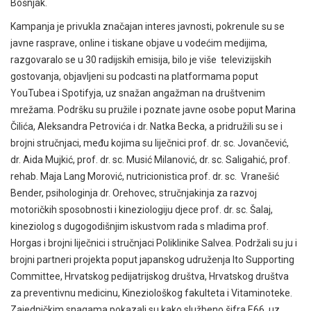
Bošnjak.
Kampanja je privukla značajan interes javnosti, pokrenule su se
javne rasprave, online i tiskane objave u vodećim medijima,
razgovaralo se u 30 radijskih emisija, bilo je više televizijskih
gostovanja, objavljeni su podcasti na platformama poput
YouTubea i Spotifyja, uz snažan angažman na društvenim
mrežama. Podršku su pružile i poznate javne osobe poput Marina
Čilića, Aleksandra Petrovića i dr. Natka Becka, a pridružili su se i
brojni stručnjaci, među kojima su liječnici prof. dr. sc. Jovančević,
dr. Aida Mujkić, prof. dr. sc. Musić Milanović, dr. sc. Saligahić, prof.
rehab. Maja Lang Morović, nutricionistica prof. dr. sc. Vranešić
Bender, psihologinja dr. Orehovec, stručnjakinja za razvoj
motoričkih sposobnosti i kineziologiju djece prof. dr. sc. Šalaj,
kineziolog s dugogodišnjim iskustvom rada s mladima prof.
Horgas i brojni liječnici i stručnjaci Poliklinike Salvea. Podržali su ju i
brojni partneri projekta poput japanskog udruženja Ito Supporting
Committee, Hrvatskog pedijatrijskog društva, Hrvatskog društva
za preventivnu medicinu, Kineziološkog fakulteta i Vitaminoteke.
Zajedničkim snagama pokazali su kako službeno šifra E66, uz