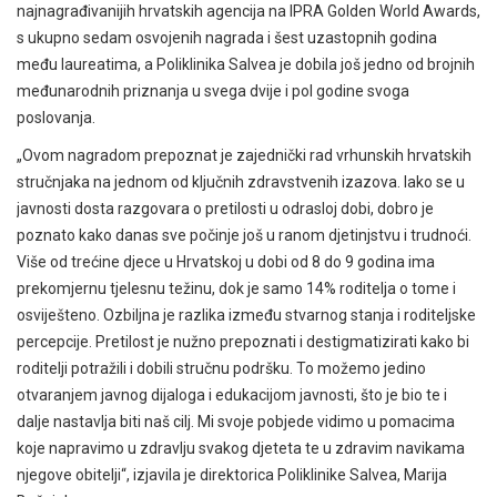
najnagrađivanijih hrvatskih agencija na IPRA Golden World Awards,
s ukupno sedam osvojenih nagrada i šest uzastopnih godina
među laureatima, a Poliklinika Salvea je dobila još jedno od brojnih
međunarodnih priznanja u svega dvije i pol godine svoga
poslovanja.
„Ovom nagradom prepoznat je zajednički rad vrhunskih hrvatskih
stručnjaka na jednom od ključnih zdravstvenih izazova. Iako se u
javnosti dosta razgovara o pretilosti u odrasloj dobi, dobro je
poznato kako danas sve počinje još u ranom djetinjstvu i trudnoći.
Više od trećine djece u Hrvatskoj u dobi od 8 do 9 godina ima
prekomjernu tjelesnu težinu, dok je samo 14% roditelja o tome i
osviješteno. Ozbiljna je razlika između stvarnog stanja i roditeljske
percepcije. Pretilost je nužno prepoznati i destigmatizirati kako bi
roditelji potražili i dobili stručnu podršku. To možemo jedino
otvaranjem javnog dijaloga i edukacijom javnosti, što je bio te i
dalje nastavlja biti naš cilj. Mi svoje pobjede vidimo u pomacima
koje napravimo u zdravlju svakog djeteta te u zdravim navikama
njegove obitelji“, izjavila je direktorica Poliklinike Salvea, Marija