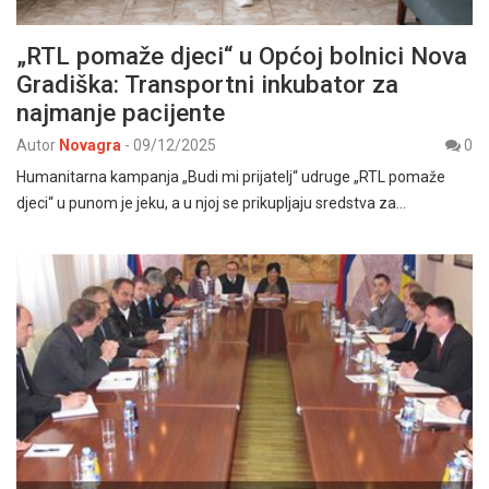
„RTL pomaže djeci“ u Općoj bolnici Nova
Gradiška: Transportni inkubator za
najmanje pacijente
Autor
Novagra
-
09/12/2025
0
Humanitarna kampanja „Budi mi prijatelj“ udruge „RTL pomaže
djeci“ u punom je jeku, a u njoj se prikupljaju sredstva za…