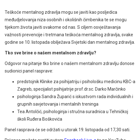
Teškoće mentalnog zdravlja mogu se javiti kao posljedica
međudjelovanja niza osobnih i okolišnih čimbenika te se mogu
tijekom života javiti svakome od nas. S ciljem osvještavanja
važnosti prevencije i tretmana teškoća mentalnog zdravlja, svake
godine se 10. listopada obilježava Svjetski dan mentalnog zdravlja.
Tko sve brine o našem mentalnom zdravlju?
Odgovor na pitanje tko brine o našem mentalnom zdravlju donose
sudionici panel rasprave:
predstojnik Klinike za psihijatriju i psihološku medicinu KBC-a
Zagreb, specijalist psihijatrije prof.dr.sc. Darko Marčinko
psihologinja Sandra Župarić s iskustvom rada individualnih i
grupnih savjetovanja i mentalnih treninga
Tea Antolčić, psihologinja i stručna suradnica u Tehničkoj
školi Ruđera Boškovića
Panel rasprava će se održati u utorak 19. listopada od 17,30 sati.