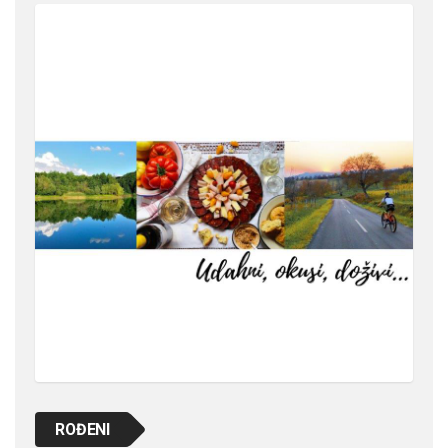
ROĐENI