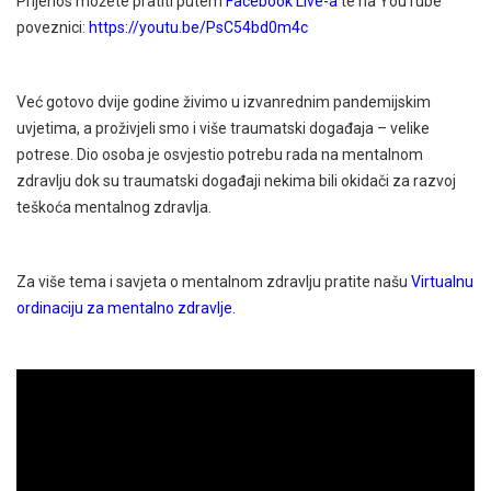
Prijenos možete pratiti putem
Facebook Live-a
te na YouTube
poveznici:
https://youtu.be/PsC54bd0m4c
Već gotovo dvije godine živimo u izvanrednim pandemijskim
uvjetima, a proživjeli smo i više traumatski događaja – velike
potrese. Dio osoba je osvjestio potrebu rada na mentalnom
zdravlju dok su traumatski događaji nekima bili okidači za razvoj
teškoća mentalnog zdravlja.
Za više tema i savjeta o mentalnom zdravlju pratite našu
Virtualnu
ordinaciju za mentalno zdravlje.