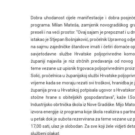
Dobra uhodanost cijele manifestacije i dobra posjeć
programa. Milan Mateša, zamjenik novogradiškog grad
preseli i na veći prostor. “Ovaj sajam je prepoznat i u 
istakao je Stjepan Bošnjaković, pročelnik Upravnog od
na sajmu zajedničke štandove imati i četiri domaće opć
savjetodavne službe Hrvatske poljoprivredne kom
županiji najavila je niz strčnih predavanja od nov
teme vezane uz upisnik trgovaca poljoprivrednim proiz
Solić, pročelnica u županijskoj službi Hrvatske poljopri
vrijeme kada se moraju rezati svi troškovi, hranidba j
županija prva u Hrvatskoj potpisala ugovor s Hrvatsko
stočne hrane s obiteljskih gospodarstava”, kaže I.So
Industrijsko obrtnička škola iz Nove Gradiške. Mijo Matoš
izvora energije iz programa koje škola realizira s part
u petak dok je subota rezervirana za teme vezane uz pč
17,00 sati, ulaz je slobodan. Za sve koji žele vidjeti de
službeni plakat.