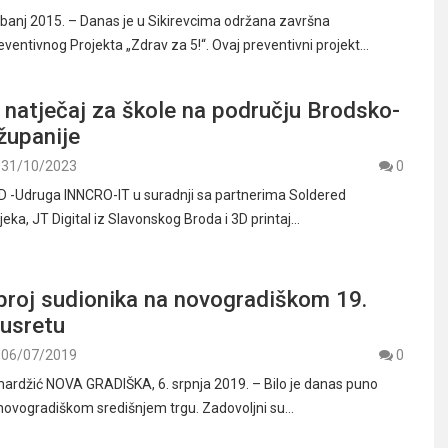
vibanj 2015. – Danas je u Sikirevcima održana završna
eventivnog Projekta „Zdrav za 5!“. Ovaj preventivni projekt…
 natječaj za škole na području Brodsko-
županije
31/10/2023
0
-Udruga INNCRO-IT u suradnji sa partnerima Soldered
ijeka, JT Digital iz Slavonskog Broda i 3D printaj…
broj sudionika na novogradiškom 19.
susretu
06/07/2019
0
ardžić NOVA GRADIŠKA, 6. srpnja 2019. – Bilo je danas puno
novogradiškom središnjem trgu. Zadovoljni su…