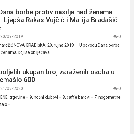
Dana borbe protiv nasilja nad ženama
r. Ljepša Rakas Vujčić i Marija Bradašić
ć
20/09/2019
0
mardžić NOVA GRADIŠKA, 20. rujna 2019. – U povodu Dana borbe
d ženama, koji se obilježava…
oljelih ukupan broj zaraženih osoba u
premašio 600
21/09/2020
0
: trgovine – 9, noćni klubovi – 8, caffe barovi – 7, nogometne
stalo –…