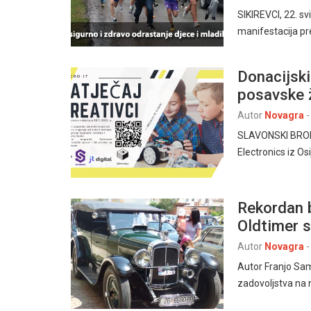
SIKIREVCI, 22. s
manifestacija pr
Donacijski
posavske 
Autor
Novagra
-
SLAVONSKI BROD 
Electronics iz Os
Rekordan 
Oldtimer 
Autor
Novagra
-
Autor Franjo Sam
zadovoljstva na 