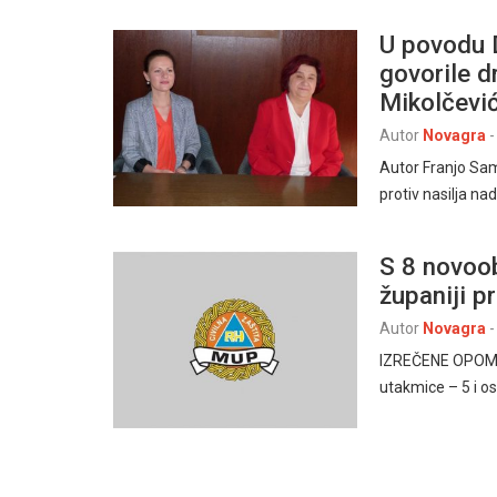
U povodu 
govorile d
Mikolčevi
Autor
Novagra
-
Autor Franjo Sa
protiv nasilja na
S 8 novoob
županiji 
Autor
Novagra
-
IZREČENE OPOMENE
utakmice – 5 i o