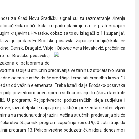
enost za Grad Novu Gradišku signal su za razmatranje širenja
onačelnika ističe kako u gradu planiraju da se prateći sajam
drugim krajevima Hrvatske, dokaz za to su izlagači iz 11 županija”,
jela za gospodarstvo Brodsko-posavske županije dodajući kako će
ine: Cernik, Dragalić, Vrbje i Oriovac.Vera Novaković
, pročelnica
ore u Brodsko-posavskoj
og zakona o potporama do
vodima. U dijelu stručnih predavanja vezanih uz stočarstvo Ivana
vredne agencije ističe da će središnja tema biti hranidba krava. “U
e jedan od važnih elemenata. Treba istaći da je Brodsko-posavska
m poljoprivrednom agencijom o sufinanciranju troškova kontrole
lić. U programu Poljoprivredno poduzetničkih ideja sudjeluje i
ević, ravnatelj škole najavljuje praktične prezentacije obnovljivih
nerima na međunarodnoj razini. Večina stručnih predavanja biti će
elarstvo. Sajamski program započinje već od 9,00 sati i traje do
taljniji program 13. Poljoprivredno poduzetničkih ideja, donosimo i