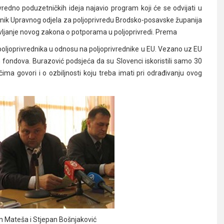
vredno poduzetničkih ideja najavio program koji će se odvijati u
čelnik Upravnog odjela za poljoprivredu Brodsko-posavske županija
tavljanje novog zakona o potporama u poljoprivredi. Prema
 poljoprivrednika u odnosu na poljoprivrednike u EU. Vezano uz EU
tih fondova. Burazović podsjeća da su Slovenci iskoristili samo 30
ima govori i o ozbiljnosti koju treba imati pri odrađivanju ovog
an Mateša i Stjepan Bošnjaković