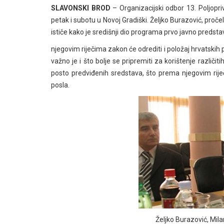
SLAVONSKI BROD
– Organizacijski odbor 13. Poljopri
petak i subotu u Novoj Gradiški. Željko Burazović, pro
ističe kako je središnji dio programa prvo javno preds
njegovim riječima zakon će odrediti i položaj hrvatskih
važno je i što bolje se pripremiti za korištenje različi
posto predviđenih sredstava, što prema njegovim riječ
posla.
Željko Burazović, Mil