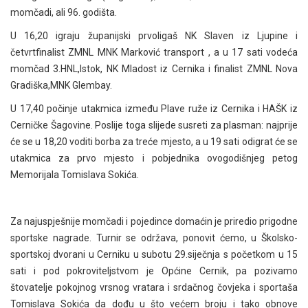
momčadi, ali 96. godišta.
U 16,20 igraju županijski prvoligaš NK Slaven iz Ljupine i
četvrtfinalist ZMNL MNK Marković transport , a u 17 sati vodeća
momčad 3.HNL,Istok, NK Mladost iz Cernika i finalist ZMNL Nova
Gradiška,MNK Glembay.
U 17,40 počinje utakmica između Plave ruže iz Cernika i HAŠK iz
Cerničke Šagovine. Poslije toga slijede susreti za plasman: najprije
će se u 18,20 voditi borba za treće mjesto, a u 19 sati odigrat će se
utakmica za prvo mjesto i pobjednika ovogodišnjeg petog
Memorijala Tomislava Sokića.
Za najuspješnije momčadi i pojedince domaćin je priredio prigodne
sportske nagrade. Turnir se održava, ponovit ćemo, u Školsko-
sportskoj dvorani u Cerniku u subotu 29.siječnja s početkom u 15
sati i pod pokroviteljstvom je Općine Cernik, pa pozivamo
štovatelje pokojnog vrsnog vratara i srdačnog čovjeka i sportaša
Tomislava Sokića da dođu u što većem broju i tako obnove