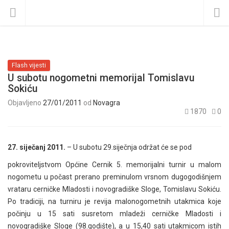
Flash vijesti
U subotu nogometni memorijal Tomislavu
Sokiću
Objavljeno
27/01/2011
od
Novagra
1870
0
27. siječanj 2011.
– U subotu 29.siječnja održat će se pod
pokroviteljstvom Općine Cernik 5. memorijalni turnir u malom
nogometu u počast prerano preminulom vrsnom dugogodišnjem
vrataru cerničke Mladosti i novogradiške Sloge, Tomislavu Sokiću.
Po tradiciji, na turniru je revija malonogometnih utakmica koje
počinju u 15 sati susretom mladeži cerničke Mladosti i
novogradiške Sloge (98.godište), a u 15,40 sati utakmicom istih