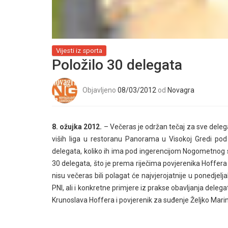
Vijesti iz sporta
Položilo 30 delegata
Objavljeno
08/03/2012
od
Novagra
8. ožujka 2012.
– Večeras je održan tečaj za sve deleg
viših liga u restoranu Panorama u Visokoj Gredi po
delegat
a, koliko ih ima pod ingerencijom Nogometnog s
30 delegata, što je prema riječima povjerenika Hoffera j
nisu večeras bili polagat će najvjerojatnije u ponedjel
PNI, ali i konkretne primjere iz prakse obavljanja dele
Krunoslava Hoffera i povjerenik za suđenje Željko Marino