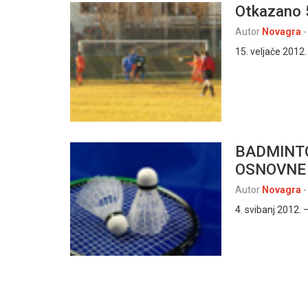
Otkazano 
Autor
Novagra
-
15. veljače 2012
BADMINT
OSNOVNE
Autor
Novagra
-
4. svibanj 2012.