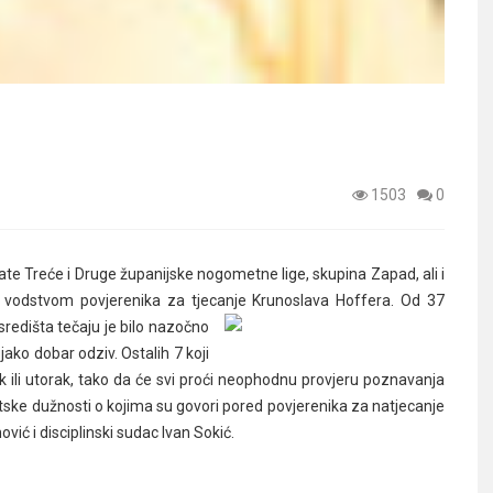
1503
0
ate Treće i Druge
županijske nogometne lige, skupina Zapad, ali i
d vodstvom povjerenika za tjecanje Krunoslava Hoffera. Od 37
redišta tečaju je bilo nazočno
ako dobar odziv. Ostalih 7 koji
jak ili utorak, tako da će svi proći neophodnu provjeru poznavanja
gatske dužnosti o kojima su govori pored povjerenika za natjecanje
vić i disciplinski sudac Ivan Sokić.