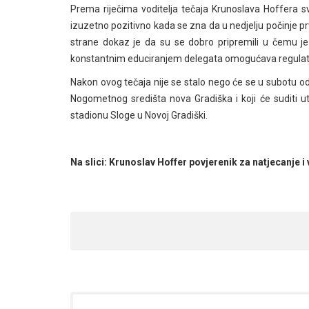
Prema riječima voditelja tečaja Krunoslava Hoffera svi 
izuzetno pozitivno kada se zna da u nedjelju počinje p
strane dokaz je da su se dobro pripremili u čemu j
konstantnim educiranjem delegata omogućava regulatn
Nakon ovog tečaja nije se stalo nego će se u subotu održ
Nogometnog središta nova Gradiška i koji će suditi uta
stadionu Sloge u Novoj Gradiški.
Na slici: Krunoslav Hoffer povjerenik za natjecanje i 