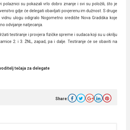
polaznici su pokazali vrlo dobro znanje i svi su položili, što je
rvenstvo gdje će delegati obavljati povjerenu im dužnost. S druge
e vidnu ulogu odigralo Nogometno središte Nova Gradiška koje
o odvijanje natjecanja.
ati testiranje i provjera fizičke spreme i sudaca koji su u okrilju
mice 2. i 3. ŽNL, zapad, pa i dalje. Testiranje će se obaviti na
voditelj tečaja za delegate
Share: