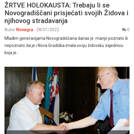
ŽRTVE HOLOKAUSTA: Trebaju li se
Novogradiščani prisjećati svojih Židova i
njihovog stradavanja
Autor
Novagra
-
28/01/2022
0
Mlađim generacijama Novogradiščana danas je manje poznato ili
nepoznato da je i Nova Gradiška imala svoju židovsku zajednicu
koja je…