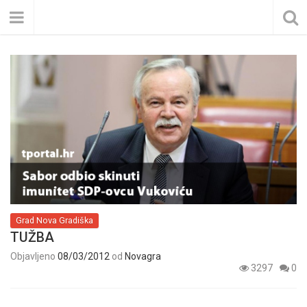
Grad Nova Gradiška
TUŽBA
Objavljeno
08/03/2012
od
Novagra
3297
0