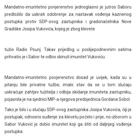
Mandatno-imunitetno povjerenstvo jednoglasno je jutros Saboru
predložilo da uskrati odobrenje za nastavak vođenja kaznenog
postupka protiv SDP-ovog zastupnika i gradonačelnika Nove
Gradiške Josipa Vukovića, kojeg je zbog klevete
tužio Radio Psunj. Takav prijedlog u poslijepodnevnim satima
prihvatio je i Sabor te odbio skinuti imunitet Vukoviću.
Mandatno-imunitetno povjerenstvo dosad je uvijek, kada su u
pitanju bile privatne tužbe, imalo stav da se u tom slučaju
uskraćuje zahtjev tužitelja i odbija skidanje imuniteta zastupniku,
pojasnila je na sjednici MIP-a njegova predsjednica Gordana Sobol.
Tako je bilo i u slučaju SDP-ovog zastupnika Josipa Vukovića, čiji je
postupak, odnosno suđenje za klevetu počelo i prije, no izborom u
Sabor Vuković je dobio imunitet koji ga štiti od daljnjeg vođenja
postupka.