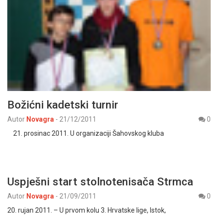
Božićni kadetski turnir
Autor
Novagra
-
21/12/2011
0
21. prosinac 2011. U organizaciji Šahovskog kluba
Uspješni start stolnotenisača Strmca
Autor
Novagra
-
21/09/2011
0
20. rujan 2011. – U prvom kolu 3. Hrvatske lige, Istok,