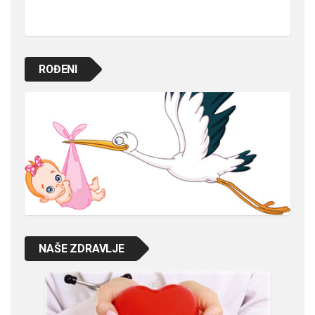
ROĐENI
NAŠE ZDRAVLJE