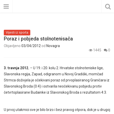
Vijesti iz sporta
Poraz i pobjeda stolnotenisača
Objavljeno
03/04/2012
od
Novagra
1445
0
3. travnja 2012.
– U 19. i 20. kolu 2. Hrvatske
stolnoteniske lige,
Slavonska regija, Zapad, odigranom u Novoj Gradiški, momčad
Strmca doživjela je očekivani poraz od prvoplasiranog Graničara iz
Slavonskog Broda (0:4) i ostvarila neočekivanu pobjedu protiv
četvrtoplasirane Budainke iz Slavonskog Broda s rezultatom 4:3.
U prvoj utakmici sve je bilo brzo i bez pravog otpora, dok je u drugoj