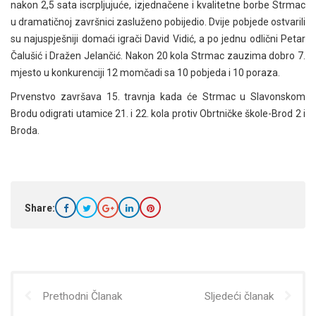
nakon 2,5 sata iscrpljujuće, izjednačene i kvalitetne borbe Strmac
u dramatičnoj završnici zasluženo pobijedio. Dvije pobjede ostvarili
su najuspješniji domaći igrači David Vidić, a po jednu odlični Petar
Čalušić i Dražen Jelančić. Nakon 20 kola Strmac zauzima dobro 7.
mjesto u konkurenciji 12 momčadi sa 10 pobjeda i 10 poraza.
Prvenstvo završava 15. travnja kada će Strmac u Slavonskom
Brodu odigrati utamice 21. i 22. kola protiv Obrtničke škole-Brod 2 i
Broda.
Share:
Prethodni Članak
Sljedeći članak