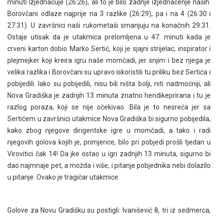
minuti izjednačuje (26:26), ali to je bilo zadnje izjednačenje naših.
Borovčani odlaze najprije na 3 razlike (26:29), pa i na 4 (26:30 i
27:31). U završnici naši rukometaši smanjuju na konačnih 29:31.
Ostaje utisak da je utakmica prelomljena u 47. minuti kada je
crveni karton dobio Marko Sertić, koji je sjajni strijelac, inspirator i
plejmejker koji kreira igru naše momčadi, jer snjim i bez njega je
velika razlika i Borovčani su upravo iskoristili tu priliku bez Sertića i
pobijedili. Iako su pobijedili, nisu bili ništa bolji, niti nadmoćniji, ali
Nova Gradiška je zadnjih 13 minuta znatno hendikeprirana i tu je
razlog poraza, koji se nije očekivao. Bila je to nesreća jer sa
Sertićem u završnici utakmice Nova Gradiška bi sigurno pobijedila,
kako zbog njegove dirigentske igre u momčadi, a tako i radi
njegovih golova kojih je, primjerice, bilo pri pobjedi prošli tjedan u
Virovitici čak 14! Da jke ostao u igri zadnjih 13 minuta, sigurno bi
dao najmnaje pet, a možda i više, i pitanje pobjednika nebi dolazilo
u pitanje. Ovako je tragičar utakmice.
Golove za Novu Gradišku su postigli: Ivanišević 8, tri iz sedmerca,