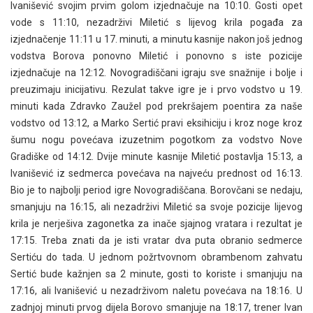
Ivanišević svojim prvim golom izjednačuje na 10:10. Gosti opet
vode s 11:10, nezadrživi Miletić s lijevog krila pogađa za
izjednačenje 11:11 u 17. minuti, a minutu kasnije nakon još jednog
vodstva Borova ponovno Miletić i ponovno s iste pozicije
izjednačuje na 12:12. Novogradiščani igraju sve snažnije i bolje i
preuzimaju inicijativu. Rezulat takve igre je i prvo vodstvo u 19.
minuti kada Zdravko Zaužel pod prekršajem poentira za naše
vodstvo od 13:12, a Marko Sertić pravi eksihiciju i kroz noge kroz
šumu nogu povećava izuzetnim pogotkom za vodstvo Nove
Gradiške od 14:12. Dvije minute kasnije Miletić postavlja 15:13, a
Ivanišević iz sedmerca povećava na najveću prednost od 16:13.
Bio je to najbolji period igre Novogradiščana. Borovčani se nedaju,
smanjuju na 16:15, ali nezadrživi Miletić sa svoje pozicije lijevog
krila je nerješiva zagonetka za inače sjajnog vratara i rezultat je
17:15. Treba znati da je isti vratar dva puta obranio sedmerce
Sertiću do tada. U jednom požrtvovnom obrambenom zahvatu
Sertić bude kažnjen sa 2 minute, gosti to koriste i smanjuju na
17:16, ali Ivanišević u nezadrživom naletu povećava na 18:16. U
zadnjoj minuti prvog dijela Borovo smanjuje na 18:17, trener Ivan