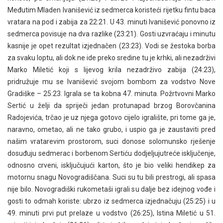
Međutim Mladen Ivanišević iz sedmerca koristeći rijetku fintu baca
vratara na pod i zabija za 22:21. U 43. minuti Ivanišević ponovno iz
sedmerca povisuje na dva razlike (23:21). Gosti uzvraćaju i minutu
kasnije je opet rezultat izjednačen (23:23). Vodi se žestoka borba
za svaku loptu, ali dok ne ide preko sredine tu je krhki, ali nezadrživi
Marko Miletić koji s lijevog krila nezadrživo zabija (24:23),
pridružuje mu se Ivanišević svojom bombom za vodstvo Nove
Gradiške – 25:23. Igrala se ta kobna 47. minuta. Požrtvovni Marko
Sertić u želji da spriječi jedan protunapad brzog Borovčanina
Radojevića, trčao je uz njega gotovo cijelo igralište, pri tome ga je,
naravno, ometao, ali ne tako grubo, i uspio ga je zaustaviti pred
našim vratarevim prostorom, suci donose solomunsko rješenje
dosuđuju sedmerac i borbenom Sertiću dodjeljujutreće isključenje,
odnosno crveni, isključujući karton, što je bio veliki hendikep za
motornu snagu Novogradiščana. Suci su tu bili prestrogi, ali spasa
nije bilo. Novogradiški rukometaši igrali su dalje bez idejnog vođe i
gosti to odmah koriste: ubrzo iz sedmerca izjednačuju (25:25) i u
49. minuti prvi put prelaze u vodstvo (26:25), Istina Miletić u 51.