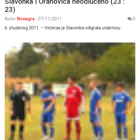
Slavonka i Orahovica neodlučeno (23 :
23)
Autor
Novagra
-
07/11/2011
0
6. studenog 2011. – Večeras je Slavonka odigrala utakmicu