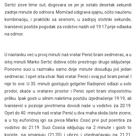
Sertić zove time out, dogovara se jer je ostalo desetak sekundi
zadnje minute do odmora. Momčad odigrava sjajnu, očito naučenu
kombinaciju, i praktički sa sirenom, u zadnjoj stotinki sekunde,
Ivanišević postiže pogodak za vodstvo naših od 19:17 prije odlaska
na odmor.
U nastavku već u prvoj minuti naš vratar Penić brani sedmerac, a u
istoj minuti Marko Sertić dobiva očito prestrogo drugo isključenje.
Ponovno suci u razmaku samo dvije minute dosuđuju još jedan
sedmerac. I opet ista stvar. Naš vratar Penić i ovaj put brani penal. I
nije to sve: U 35. minuti gostujući golgeter Radojević odlazi u solo
prodor, skače u vratarev prostor i Penić opet brani stopostotnu
priliku. Ipak gosti u silnim naletima postižu izjednačenje 19:19, ali
Ivanišević s pozicije pivotmena dovodi naše u vodstvo za 20:19.
Opet do 40. minute naš vratar Penić u dva maha skida čiste zicere,
a u toj euforičnoj igri sa pivoa Marko Ćosić prvi put poentira za
vodstvo do 21:19. Suci Ćosića isključuju na 2 minute i gosti to
koriste, pa smanjuju (21:20) i ubrzo i izjednačavaju na 21:21.