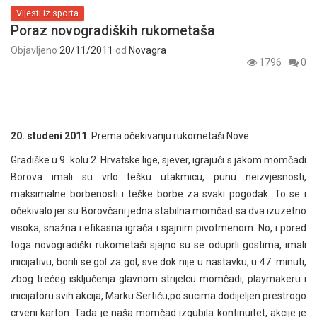
Vijesti iz sporta
Poraz novogradiških rukometaša
Objavljeno
20/11/2011
od
Novagra
1796
0
20. studeni 2011
. Prema očekivanju rukometaši Nove
Gradiške u 9. kolu 2. Hrvatske lige, sjever, igrajući s jakom momčadi
Borova imali su vrlo tešku utakmicu, punu neizvjesnosti,
maksimalne borbenosti i teške borbe za svaki pogodak. To se i
očekivalo jer su Borovčani jedna stabilna momčad sa dva izuzetno
visoka, snažna i efikasna igrača i sjajnim pivotmenom. No, i pored
toga novogradiški rukometaši sjajno su se oduprli gostima, imali
inicijativu, borili se gol za gol, sve dok nije u nastavku, u 47. minuti,
zbog trećeg isključenja glavnom strijelcu momčadi, playmakeru i
inicijatoru svih akcija, Marku Sertiću,po sucima dodijeljen prestrogo
crveni karton. Tada je naša momčad izgubila kontinuitet, akcije je