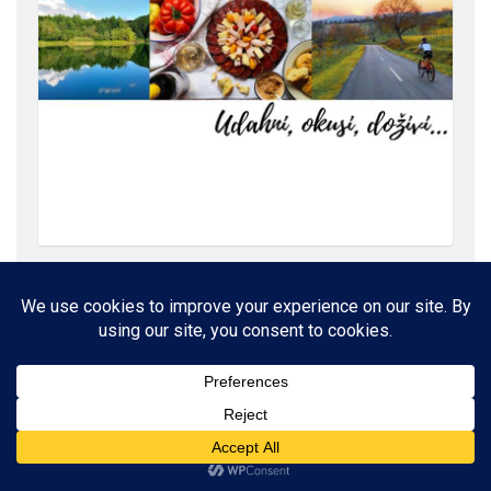
ROĐENI