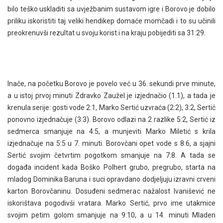
bilo teško uskladiti sa uvježbanim sustavom igre i Borovo je dobilo
priliku iskoristiti taj veliki hendikep domaće momčadi i to su učinili
preokrenuvši rezultat u svoju korist i na kraju pobijediti sa 31:29.
Inače, na početku Borovo je povelo već u 36. sekundi prve minute,
a u istoj prvoj minuti Zdravko Zaužel je izjednačio (1.1), a tada je
krenula serije: gosti vode 2:1, Marko Sertić uzvraća (2:2), 3:2, Sertić
ponovno izjednačuje (3:3). Borovo odlazi na 2 razlike 5:2, Sertić iz
sedmerca smanjuje na 4:5, a munjeviti Marko Miletić s krila
izjednačuje na 5:5 u 7. minuti. Borovčani opet vode s 8:6, a sjajni
Sertić svojim četvrtim pogotkom smanjuje na 7:8. A tada se
događa incident kada Boško Polhert grubo, pregrubo, starta na
mladog Dominika Baruna i suci opravdano dodjeljuju izravni crveni
karton Borovčaninu. Dosuđeni sedmerac nažalost Ivanišević ne
iskorištava pogodivši vratara. Marko Sertić, prvo ime utakmice
svojim petim golom smanjuje na 9:10, a u 14. minuti Mladen