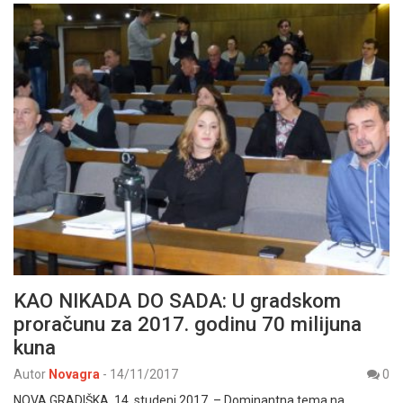
KAO NIKADA DO SADA: U gradskom
proračunu za 2017. godinu 70 milijuna
kuna
Autor
Novagra
-
14/11/2017
0
NOVA GRADIŠKA, 14. studeni 2017. – Dominantna tema na