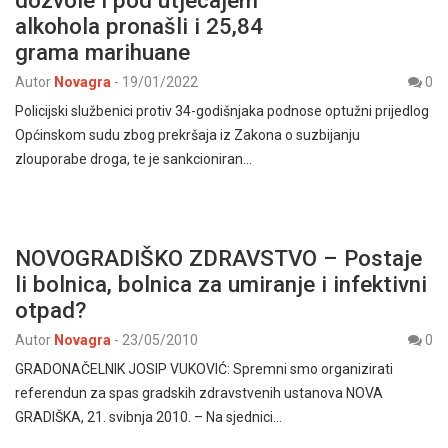
dozvole i pod utjecajem
alkohola pronašli i 25,84
grama marihuane
Autor
Novagra
-
19/01/2022
0
Policijski službenici protiv 34-godišnjaka podnose optužni prijedlog
Općinskom sudu zbog prekršaja iz Zakona o suzbijanju
zlouporabe droga, te je sankcioniran…
NOVOGRADIŠKO ZDRAVSTVO – Postaje
li bolnica, bolnica za umiranje i infektivni
otpad?
Autor
Novagra
-
23/05/2010
0
GRADONAČELNIK JOSIP VUKOVIĆ: Spremni smo organizirati
referendun za spas gradskih zdravstvenih ustanova NOVA
GRADIŠKA, 21. svibnja 2010. – Na sjednici…