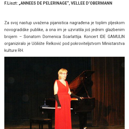
F.Liszt: „ANNEES DE PELERINAGE“, VELLEE D’OBERMANN
Za svoj nastup uvažena pijanistica nagrađena je toplim pljeskom
novogradiške publike, a ona im je uzvratila još jednim glazbenim
brojem – Sonatom Domenica Scarlattija. Koncert IDE GAMULIN
organiziralo je Učilište Relković pod pokroviteljstvom Ministarstva
kulture RH.