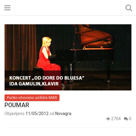
Pučko-otvoreno učilište MAR
POUMAR
Objavljeno
11/05/2012
od
Novagra
2704
0