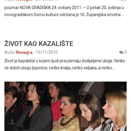
poumar NOVA GRADIŠKA 24. svibanj 2011. – U petak 20. svibnja u
novogradiškom Domu kulture održana je 16. Županijska smotra…
ŽIVOT KAO KAZALIŠTE
Autor
Novagra
-
15/11/2010
0
Život je kazalište u kojem ljudi preuzimaju dodijeljene uloge. Netko
će dobiti ulogu ljepotice, netko kralja, netko seljaka, a netko…