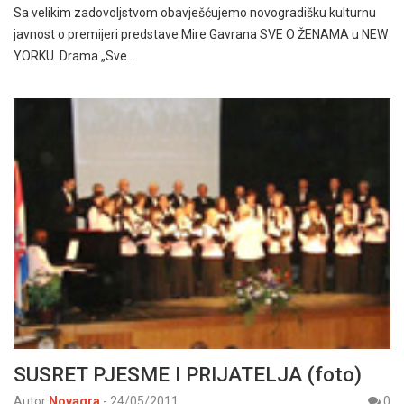
Sa velikim zadovoljstvom obavješćujemo novogradišku kulturnu
javnost o premijeri predstave Mire Gavrana SVE O ŽENAMA u NEW
YORKU. Drama „Sve…
SUSRET PJESME I PRIJATELJA (foto)
Autor
Novagra
-
24/05/2011
0