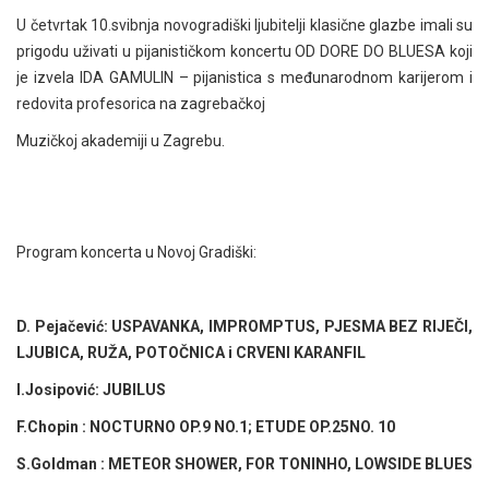
U četvrtak 10.svibnja novogradiški ljubitelji klasične glazbe imali su
prigodu uživati u pijanističkom koncertu OD DORE DO BLUESA koji
je izvela IDA GAMULIN – pijanistica s međunarodnom karijerom i
redovita profesorica na zagrebačkoj
Muzičkoj akademiji u Zagrebu.
Program koncerta u Novoj Gradiški:
D. Pejačević: USPAVANKA, IMPROMPTUS, PJESMA BEZ RIJEČI,
LJUBICA, RUŽA, POTOČNICA i CRVENI KARANFIL
I.Josipović: JUBILUS
F.Chopin : NOCTURNO OP.9 NO.1; ETUDE OP.25NO. 10
S.Goldman : METEOR SHOWER, FOR TONINHO, LOWSIDE BLUES