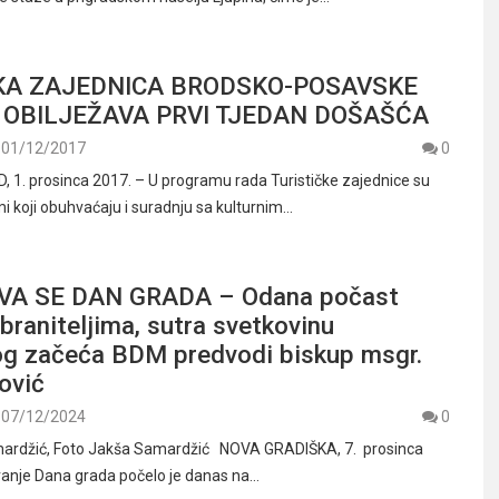
KA ZAJEDNICA BRODSKO-POSAVSKE
 OBILJEŽAVA PRVI TJEDAN DOŠAŠĆA
01/12/2017
0
1. prosinca 2017. – U programu rada Turističke zajednice su
mi koji obuhvaćaju i suradnju sa kulturnim…
VA SE DAN GRADA – Odana počast
braniteljima, sutra svetkovinu
g začeća BDM predvodi biskup msgr.
ović
07/12/2024
0
mardžić, Foto Jakša Samardžić NOVA GRADIŠKA, 7. prosinca
vanje Dana grada počelo je danas na…