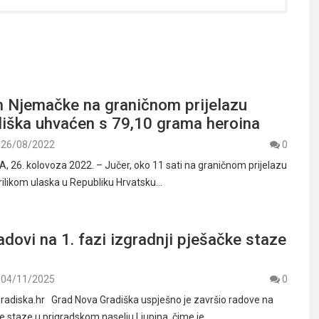
n Njemačke na graničnom prijelazu
diška uhvaćen s 79,10 grama heroina
26/08/2022
0
26. kolovoza 2022. – Jučer, oko 11 sati na graničnom prijelazu
rilikom ulaska u Republiku Hrvatsku…
adovi na 1. fazi izgradnji pješačke staze
04/11/2025
0
radiska.hr Grad Nova Gradiška uspješno je završio radove na
ke staze u prigradskom naselju Ljupina, čime je…