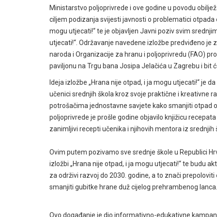
Ministarstvo poljoprivrede i ove godine u povodu obilje
ciljem podizanja svijesti javnosti o problematici otpada
mogu utjecati!“ te je objavljen Javni poziv svim srednj
utjecati!“. Održavanje navedene izložbe predviđeno je z
naroda i Organizacije za hranu i poljoprivredu (FAO) p
paviljonu na Trgu bana Josipa Jelačića u Zagrebu i bit ć
Ideja izložbe „Hrana nije otpad, i ja mogu utjecati!“ je 
učenici srednjih škola kroz svoje praktične i kreativne
potrošačima jednostavne savjete kako smanjiti otpad od
poljoprivrede je prošle godine objavilo knjižicu recepa
zanimljivi recepti učenika i njihovih mentora iz srednjih 
Ovim putem pozivamo sve srednje škole u Republici Hrvat
izložbi „Hrana nije otpad, i ja mogu utjecati!“ te budu ak
za održivi razvoj do 2030. godine, a to znači prepolovi
smanjiti gubitke hrane duž cijelog prehrambenog lanca
Ovo događanje je dio informativno-edukativne kampanje