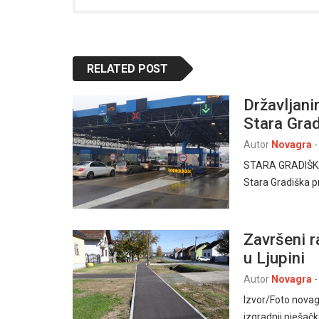
RELATED POST
Državljani
Stara Gra
Autor
Novagra
-
STARA GRADIŠKA, 
Stara Gradiška p
Završeni r
u Ljupini
Autor
Novagra
-
Izvor/Foto novag
izgradnji pješač