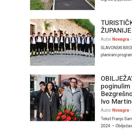
TURISTIČ
ŽUPANIJE
Autor
Novagra
-
SLAVONSKI BROD, 
planirani progra
OBILJEŽA
poginulim 
Bezgrešno
Ivo Martin
Autor
Novagra
-
Tekst Franjo Sa
2024. – Obilježa