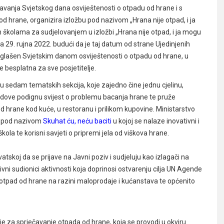
žavanja Svjetskog dana osviještenosti o otpadu od hrane i s
 od hrane, organizira izložbu pod nazivom „Hrana nije otpad, i ja
im školama za sudjelovanjem u izložbi „Hrana nije otpad, i ja mogu
a 29. rujna 2022. budući da je taj datum od strane Ujedinjenih
roglašen Svjetskim danom osviještenosti o otpadu od hrane, u
e besplatna za sve posjetitelje.
da u sedam tematskih sekcija, koje zajedno čine jednu cjelinu,
 radove podignu svijest o problemu bacanja hrane te pruže
 hrane kod kuće, u restoranu i prilikom kupovine. Ministarstvo
ta pod nazivom
Skuhat ću, neću baciti
u kojoj se nalaze inovativni i
škola te korisni savjeti o pripremi jela od viškova hrane.
skoj da se prijave na Javni poziv i sudjeluju kao izlagači na
tivni sudionici aktivnosti koja doprinosi ostvarenju cilja UN Agende
ti otpad od hrane na razini maloprodaje i kućanstava te općenito
.
 za sprječavanje otpada od hrane, koja se provodi u okviru