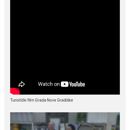
Turistički film Grada Nove Gradiške