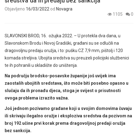
sredstva da ih predaju bez sankcija
Objavljeno
16/03/2022
od
Novagra
1105
0
SLAVONSKI BROD, 16. ožujka 2022. – U protekla dva dana, u
Slavonskom Brodu i Novoj Gradiški, građani su se odlučili na
dragovoljnu predaju oružja, i to: pušku CZ 7,9 mm, pištolj i 120
komada streljiva. Ubojita sredstva su preuzeli policijski službenici
te ih pohranili u skladište do uništenja.
Na području brodsko-posavske županije još uvijek ima
zaostalih ubojitih sredstava, što može biti posebno opasno u
slučaju da ih pronađu djeca, stoga je svijest o prisutnosti
ovoga problema izrazito važna.
Još jednom pozivamo građane koji u svojim domovima čuvaju
ili skrivaju ilegalno oružje i eksploziva sredstva da pozivom na
broj 192 učine prvi korak prema dragovoljnoj predaji oružja
bez sankcija.