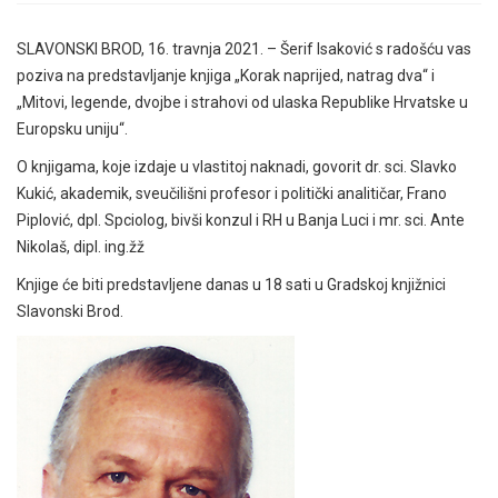
SLAVONSKI BROD, 16. travnja 2021. – Šerif Isaković s radošću vas
poziva na predstavljanje knjiga „Korak naprijed, natrag dva“ i
„Mitovi, legende, dvojbe i strahovi od ulaska Republike Hrvatske u
Europsku uniju“.
O knjigama, koje izdaje u vlastitoj naknadi, govorit dr. sci. Slavko
Kukić, akademik, sveučilišni profesor i politički analitičar, Frano
Piplović, dpl. Spciolog, bivši konzul i RH u Banja Luci i mr. sci. Ante
Nikolaš, dipl. ing.žž
Knjige će biti predstavljene danas u 18 sati u Gradskoj knjižnici
Slavonski Brod.