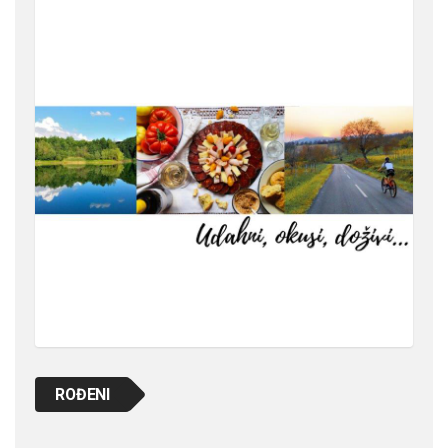
ROĐENI