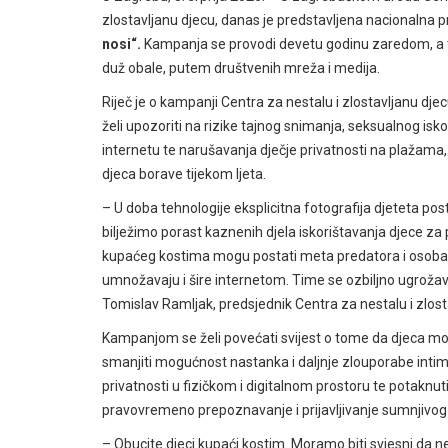
zlostavljanu djecu, danas je predstavljena nacionalna
nosi“.
Kampanja se provodi devetu godinu zaredom, a ti
duž obale, putem društvenih mreža i medija.
Riječ je o kampanji Centra za nestalu i zlostavljanu dje
želi upozoriti na rizike tajnog snimanja, seksualnog isko
internetu te narušavanja dječje privatnosti na plažama
djeca borave tijekom ljeta.
– U doba tehnologije eksplicitna fotografija djeteta pos
bilježimo porast kaznenih djela iskorištavanja djece za
kupaćeg kostima mogu postati meta predatora i osoba koj
umnožavaju i šire internetom. Time se ozbiljno ugrožava
Tomislav Ramljak, predsjednik Centra za nestalu i zlost
Kampanjom se želi povećati svijest o tome da djeca mog
smanjiti mogućnost nastanka i daljnje zlouporabe intimnih
privatnosti u fizičkom i digitalnom prostoru te potaknuti
pravovremeno prepoznavanje i prijavljivanje sumnjivog
– Obucite djeci kupaći kostim. Moramo biti svjesni da ne