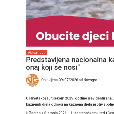
Aktualnosti
Predstavljena nacionalna ka
onaj koji se nosi“
Objavljeno
09/07/2026
od
Novagra
U Hrvatskoj su tijekom 2025. godine u evidentirana 
kaznenih djela odnosi na kaznena djela protiv spolne
U Zagrebu, 8. srpnja 2026. – U zagrebačkom uredu Centra 