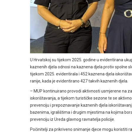
U Hrvatskoj su tijekom 2025. godine u evidentirana uku
kaznenih djela odnosi na kaznena djela protiv spolne slob
tijekom 2025. evidentirala i 452 kaznena djela iskorišta
ranije, kada je evidentirano 427 takvih kaznenih djela.
– MUP kontinuirano provodi aktivnosti usmjerene na zaštit
iskorištavanja, a tijekom turističke sezone te se aktiv
prevenciju i prepoznavanje kaznenih djela iskorištavanj
bazenima, igralištima i drugim mjestima na kojima borav
prevenciju iz Ureda glavnog ravnatelja policije.
Počinitelji za prikriveno snimanje djece mogu koristiti 