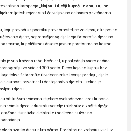
 preventivna kampanja
„Najbolji dječji kupaći je onaj koji se
jekom ljetnih mjeseci bit će vidljiva na oglasnim površinama
cu, koju provodi uz podršku pravobraniteljice za djecu, a kojom se
rištavanja djece, nepromišljenog dijeljenja fotografija djece na
, bazenima, kupalištima i drugim javnim prostorima na kojima
tala je vrlo tražena roba. Nažalost, u posljednjih osam godina
 pornografiju za više od 300 posto. Djeca koja se kupaju bez
e takve fotografije ili videosnimke kasnije prodaju, dijele,
 sigurnost, privatnost i dostojanstvo djeteta – rekao je
avljanu djecu.
u biti krišom snimana i tijekom svakodnevne igre i kupanja,
 snimki djece, educirati roditelje i skrbnike o zaštiti dječje
 građane, turističke djelatnike i nadležne službe na
 ponašanja.
 gleda svatko djecu istim očima. Predatori ne vrebaju uvijek iz