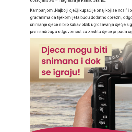
dostojanstvo – naglasila je Katkić Stanić.
Kampanjom „Najbolji dječji kupaći je onaj koji se nosi“ i 
građanima da tijekom ljeta budu dodatno oprezni, odgov
snimanje djece ili bilo kakav oblik ugrožavanja dječje sigu
javni sadržaj, a odgovornost za zaštitu djece pripada ci