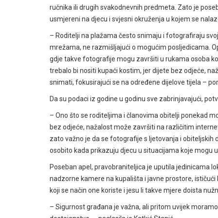
ručnika ili drugih svakodnevnih predmeta. Zato je poseb
usmjereni na djecu i svjesni okruženja u kojem se nalaz
– Roditelji na plažama često snimaju i fotografiraju svo
mrežama, ne razmišljajući o mogućim posljedicama. Opas
gdje takve fotografije mogu završiti u rukama osoba koje
trebalo bi nositi kupaći kostim, jer dijete bez odjeće,
snimati, fokusirajući se na određene dijelove tijela – por
Da su podaci iz godine u godinu sve zabrinjavajući, potv
– Ono što se roditeljima i članovima obitelji ponekad mo
bez odjeće, nažalost može završiti na različitim intern
zato važno je da se fotografije s ljetovanja i obiteljs
osobito kada prikazuju djecu u situacijama koje mogu ugr
Poseban apel, pravobraniteljica je uputila jedinicama l
nadzorne kamere na kupališta i javne prostore, ističuć
koji se način one koriste i jesu li takve mjere doista nuž
– Sigurnost građana je važna, ali pritom uvijek moramo 