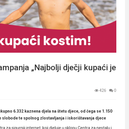
mpanja „Najbolji dječji kupaći je
426
0
ukupno 6.332 kaznena djela na štetu djece, od čega se 1.150
 slobode te spolnog zlostavljanja i iskorištavanja djece
za sigurniji internet, koji djeluje u sklopu Centra za nestalu i