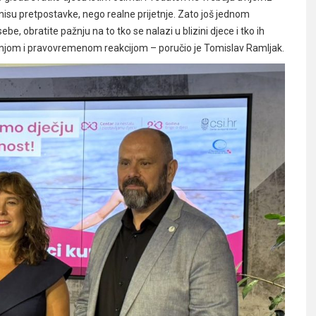
isu pretpostavke, nego realne prijetnje. Zato još jednom
e, obratite pažnju na to tko se nalazi u blizini djece i tko ih
njom i pravovremenom reakcijom – poručio je Tomislav Ramljak.